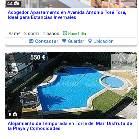
44
Acogedor Apartamento en Avenida Antonio Toré Toré,
Ideal para Estancias Invernales
70 m²
2 dorm.
1 baños
Hace 1 día
Contactar
Guardar
Ubicación
550 €
8
Alojamiento de Temporada en Torre del Mar: Disfruta de
la Playa y Comodidades