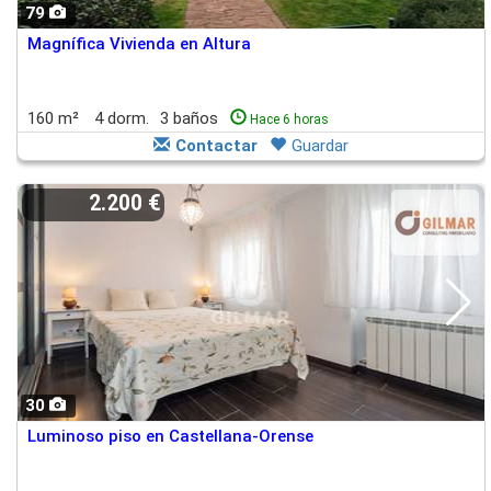
79
Magnífica Vivienda en Altura
160 m²
4 dorm.
3 baños
Hace 6 horas
Contactar
Guardar
2.200 €
30
Luminoso piso en Castellana-Orense