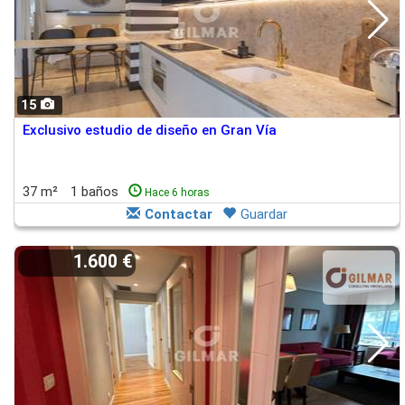
15
Exclusivo estudio de diseño en Gran Vía
37 m²
1 baños
Hace 6 horas
Contactar
Guardar
1.600 €