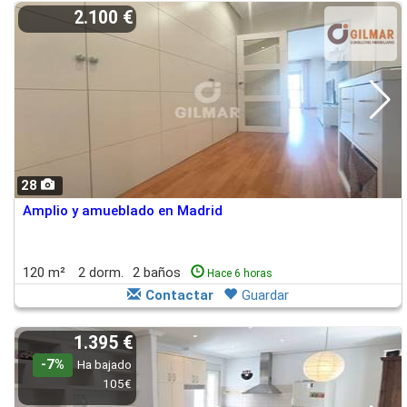
2.100 €
28
Amplio y amueblado en Madrid
120 m²
2 dorm.
2 baños
Hace 6 horas
Contactar
Guardar
1.395 €
-7%
Ha bajado
105€