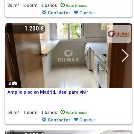
80 m²
2 dorm.
2 baños
Hace 6 horas
Contactar
Guardar
1.200 €
4
Amplio piso en Madrid, ideal para vivir
69 m²
1 dorm.
1 baños
Hace 6 horas
Contactar
Guardar