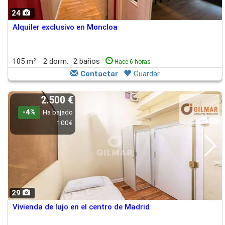
24
Alquiler exclusivo en Moncloa
105 m²
2 dorm.
2 baños
Hace 6 horas
Contactar
Guardar
2.500 €
-4%
Ha bajado
100€
29
Vivienda de lujo en el centro de Madrid