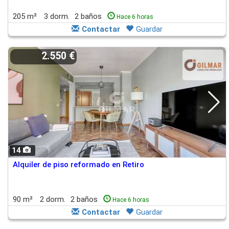
205 m²
3 dorm.
2 baños
Hace 6 horas
Contactar
Guardar
2.550 €
14
Alquiler de piso reformado en Retiro
90 m²
2 dorm.
2 baños
Hace 6 horas
Contactar
Guardar