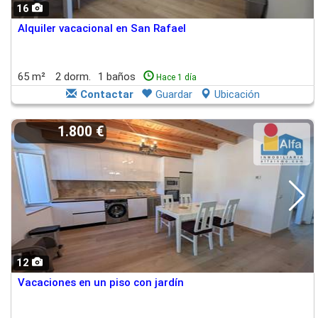
16
Alquiler vacacional en San Rafael
65 m²
2 dorm.
1 baños
Hace 1 día
Contactar
Guardar
Ubicación
1.800 €
12
Vacaciones en un piso con jardín