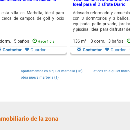
Ideal para el Disfrute Diario
 esta villa en Marbella, ideal para
Adosado reformado y amueblad
, cerca de campos de golf y ocio
con 3 dormitorios y 3 baños.
equipada, patio privado, jardi
y piscina. Ideal para disfrutar d
 dorm.
5 baños
136 m²
3 dorm.
3 baños
Hace 1 día
Contactar
Guardar
Contactar
Guardar
apartamentos en alquiler marbella (18)
aticos en alquiler marbe
obra nueva marbella (1)
nmobiliario de la zona