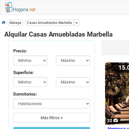
Inicio
Dropdown
Malaga
Casas Amuebladas Marbella
Alquilar Casas Amuebladas Marbella
Precio:
15
Superficie:
Dormitorios:
Más filtros
22
Hermosa vi