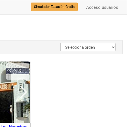
Simulador Tasación Gratis
Acceso usuarios
 Los Naranjos: