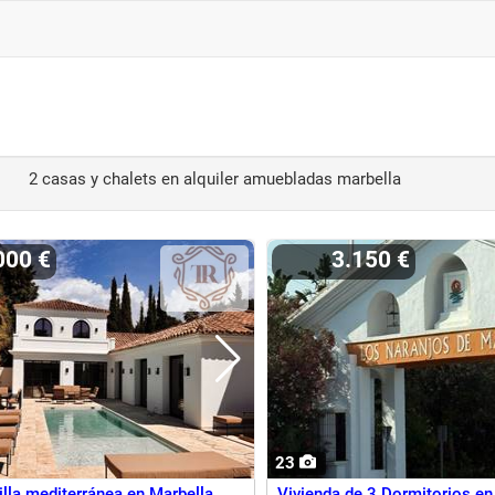
2 casas y chalets en alquiler amuebladas marbella
.000 €
3.150 €
23
lla mediterránea en Marbella
Vivienda de 3 Dormitorios en