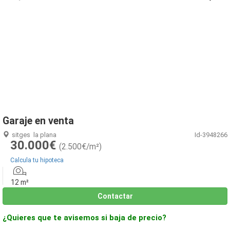
1
/
2
Garaje en venta
sitges
la plana
Id-3948266
30.000€
(2.500€/m²)
Calcula tu hipoteca
12 m²
Contactar
¿Quieres que te avisemos si baja de precio?