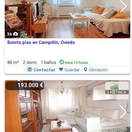
36
Bonito piso en Campillín, Oviedo
88 m²
2 dorm.
1 baños
Hace 15 horas
Contactar
Guardar
Ubicación
193.000 €