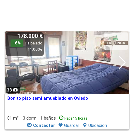
178.000 €
-6%
Ha bajado
11.000€
33
Bonito piso semi amueblado en Oviedo
81 m²
3 dorm.
1 baños
Hace 15 horas
Contactar
Guardar
Ubicación