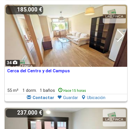
185.000 €
34
Cerca del Centro y del Campus
55 m²
1 dorm.
1 baños
Hace 15 horas
Contactar
Guardar
Ubicación
237.000 €