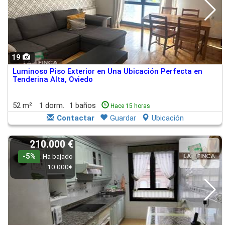
19
Luminoso Piso Exterior en Una Ubicación Perfecta en
Tenderina Alta, Oviedo
52 m²
1 dorm.
1 baños
Hace 15 horas
Contactar
Guardar
Ubicación
210.000 €
-5%
Ha bajado
10.000€