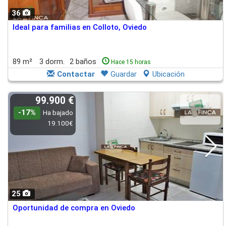
36
Ideal para familias en Colloto, Oviedo
89 m²
3 dorm.
2 baños
Hace 15 horas
Contactar
Guardar
Ubicación
99.900 €
-17%
Ha bajado
19.100€
25
Oportunidad de compra en Oviedo