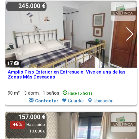
245.000 €
17
Amplio Piso Exterior en Entresuelo: Vive en una de las
Zonas Más Deseadas
90 m²
3 dorm.
1 baños
Hace 15 horas
Contactar
Guardar
Ubicación
157.000 €
+6%
Ha subido
10.000€