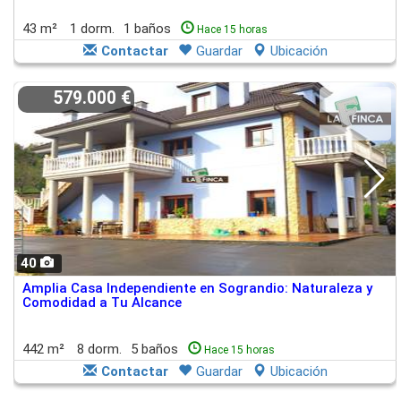
43 m²
1 dorm.
1 baños
Hace 15 horas
Contactar
Guardar
Ubicación
579.000 €
40
Amplia Casa Independiente en Sograndio: Naturaleza y
Comodidad a Tu Alcance
442 m²
8 dorm.
5 baños
Hace 15 horas
Contactar
Guardar
Ubicación