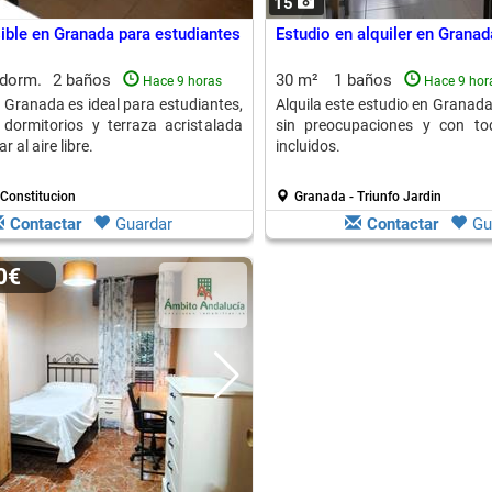
15
ible en Granada para estudiantes
Estudio en alquiler en Granad
 dorm.
2 baños
30 m²
1 baños
Hace 9 horas
Hace 9 hor
n Granada es ideal para estudiantes,
Alquila este estudio en Granada,
dormitorios y terraza acristalada
sin preocupaciones y con to
r al aire libre.
incluidos.
Constitucion
Granada - Triunfo Jardin
Contactar
Guardar
Contactar
Gu
00€