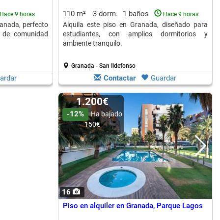
110 m²
3 dorm.
1 baños
Hace 9 horas
Hace 9 horas
anada, perfecto
Alquila este piso en Granada, diseñado para
s de comunidad
estudiantes, con amplios dormitorios y
ambiente tranquilo.
Granada - San Ildefonso
ardar
Contactar
Guardar
1.200€
-12%
Ha bajado
150€
16
Piso en alquiler en Granada, Parque Lagos