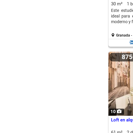
30 m²
1 
Este estud
ideal para 
moderno y f
Granada - 
87
10
Loft en alq
61 m²
2 