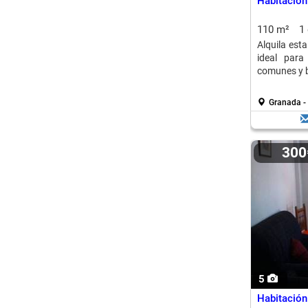
Habitación
110 m²
1
Alquila est
ideal para
comunes y b
Granada - 
30
5
Habitación 