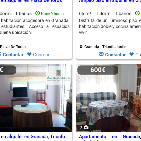
 en alquiler en Plaza de Toros
Amplio piso en alquiler en G
 dorm.
1 baños
65 m²
1 dorm.
1 baños
Hace 9 horas
a habitación acogedora en Granada,
Disfruta de un luminoso piso
 estudiantes. Acceso a espacios
habitación doble y cocina ameri
uena ubicación.
vivir.
Plaza De Toros
Granada - Triunfo Jardin
Contactar
Guardar
Contactar
Gu
0€
600€
7
en alquiler en Granada, Triunfo
Apartamento en Granada