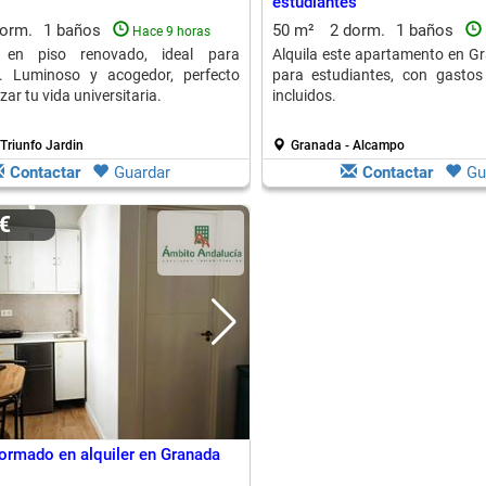
estudiantes
dorm.
1 baños
50 m²
2 dorm.
1 baños
Hace 9 horas
n en piso renovado, ideal para
Alquila este apartamento en Gr
s. Luminoso y acogedor, perfecto
para estudiantes, con gasto
r tu vida universitaria.
incluidos.
Triunfo Jardin
Granada - Alcampo
Contactar
Guardar
Contactar
Gu
0€
formado en alquiler en Granada