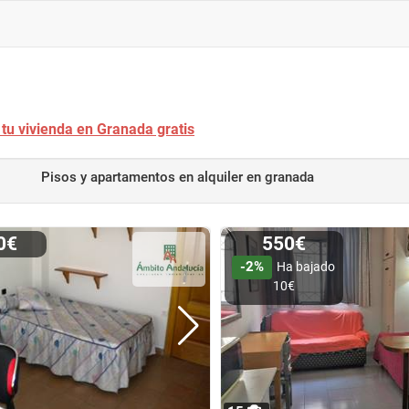
 tu vivienda en Granada gratis
Pisos y apartamentos en alquiler
en granada
00€
550€
-2%
Ha bajado
10€