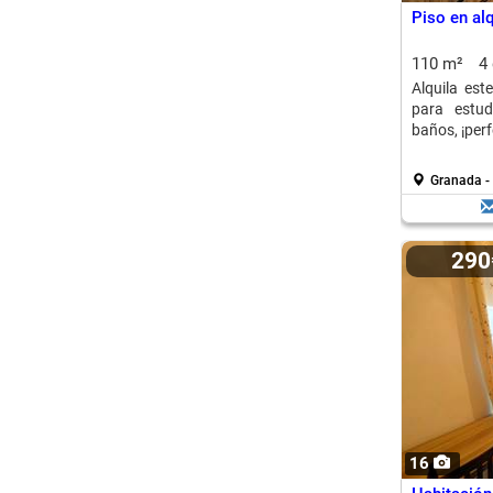
Piso en alq
110 m²
4
Alquila est
para estud
baños, ¡perf
Granada - 
29
16