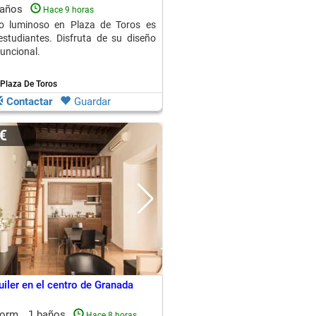
baños
Hace 9 horas
io luminoso en Plaza de Toros es
estudiantes. Disfruta de su diseño
uncional.
Plaza De Toros
Contactar
Guardar
5€
uiler en el centro de Granada
dorm.
1 baños
Hace 8 horas