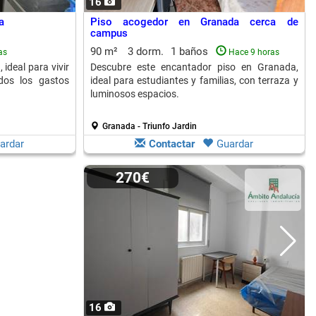
16
a
Piso acogedor en Granada cerca de
campus
90 m²
3 dorm.
1 baños
as
Hace 9 horas
 ideal para vivir
Descubre este encantador piso en Granada,
dos los gastos
ideal para estudiantes y familias, con terraza y
luminosos espacios.
Granada - Triunfo Jardin
ardar
Contactar
Guardar
270€
16