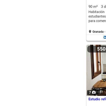
90 m²
3 
Habitació
estudiante
para comenza
Granada - 
55
7
Estudio re