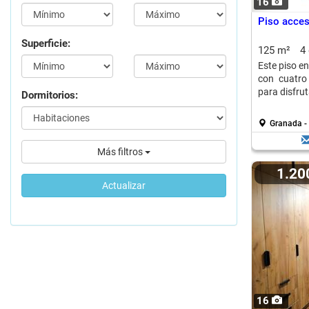
16
Piso acces
Superficie:
125 m²
4
Este piso e
con cuatro 
para disfruta
Dormitorios:
Granada - 
Más filtros
1.2
Actualizar
16