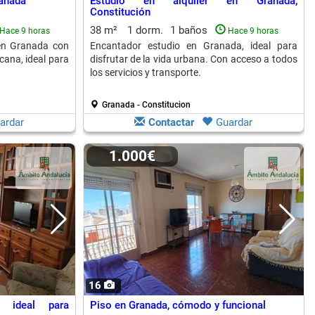
ranada
Estudio en alquiler en Granada,
Constitución
38 m²
1 dorm.
1 baños
Hace 9 horas
Hace 9 horas
 en Granada con
Encantador estudio en Granada, ideal para
cana, ideal para
disfrutar de la vida urbana. Con acceso a todos
los servicios y transporte.
Granada - Constitucion
ardar
Contactar
Guardar
1.000€
16
, ideal para
Piso en Granada, cómodo y funcional