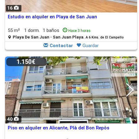
16
Estudio en alquiler en Playa de San Juan
55 m²
1 dorm.
1 baños
Hace 3 horas
Playa De San Juan - San Juan Playa.
A 6 Kms. de El Campello
Contactar
Guardar
1.150€
40
Piso en alquiler en Alicante, Plà del Bon Repòs