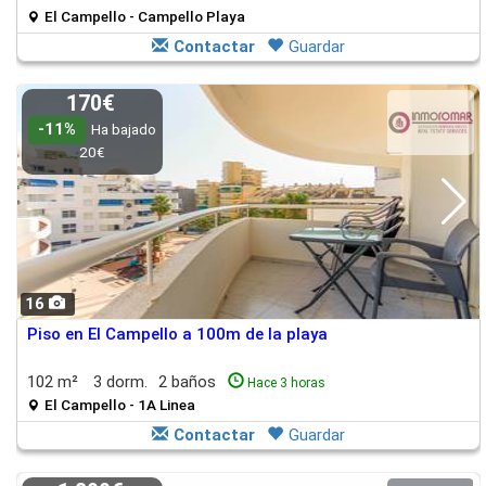
El Campello - Campello Playa
Contactar
Guardar
170€
-11%
Ha bajado
20€
16
Piso en El Campello a 100m de la playa
102 m²
3 dorm.
2 baños
Hace 3 horas
El Campello - 1A Linea
Contactar
Guardar