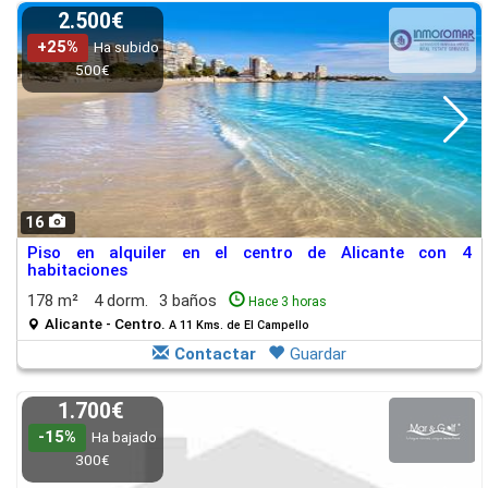
2.500€
+25%
Ha subido
500€
16
Piso en alquiler en el centro de Alicante con 4
habitaciones
178 m²
4 dorm.
3 baños
Hace 3 horas
Alicante - Centro.
A 11 Kms. de El Campello
Contactar
Guardar
1.700€
-15%
Ha bajado
300€