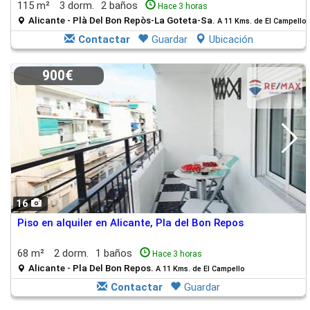
115 m²
3 dorm.
2 baños
Hace 3 horas
Alicante - Plà Del Bon Repòs-La Goteta-Sa.
A 11 Kms. de El Campello
Contactar
Guardar
Ubicación
900€
16
Piso en alquiler en Alicante, Pla del Bon Repos
68 m²
2 dorm.
1 baños
Hace 3 horas
Alicante - Pla Del Bon Repos.
A 11 Kms. de El Campello
Contactar
Guardar