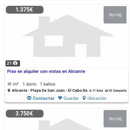
1.375€
21
Piso en alquiler con vistas en Alicante
41 m²
1 dorm.
1 baños
Alicante - Playa De San Juan - El Cabo De.
A 11 Kms. de El Campello
Contactar
Guardar
Ubicación
3.750€