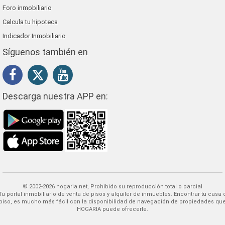
Foro inmobiliario
Calcula tu hipoteca
Indicador Inmobiliario
Síguenos también en
Descarga nuestra APP en:
© 2002-2026 hogaria.net, Prohibido su reproducción total o parcial
 alquiler de inmuebles. Encontrar tu casa o
piso, es mucho más fácil con la disponibilidad de navegación de propiedades qu
HOGARIA puede ofrecerle.