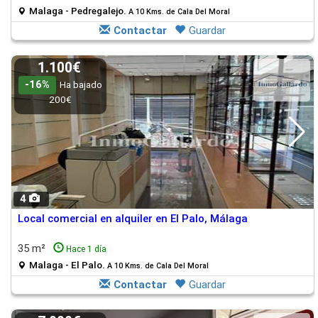
Malaga - Pedregalejo.
A 10 Kms. de Cala Del Moral
Contactar
Guardar
1.100€
-16%
Ha bajado
200€
4
Local comercial en alquiler en El Palo, Málaga
35 m²
Hace 1 día
Malaga - El Palo.
A 10 Kms. de Cala Del Moral
Contactar
Guardar