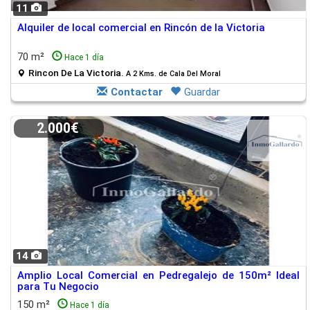
11
Alquiler de local comercial en Rincón de la Victoria
70 m²
Hace 1 día
Rincon De La Victoria.
A 2 Kms. de Cala Del Moral
Contactar
Guardar
2.000€
14
Amplio Local Comercial en Pedregalejo de 150m² Ideal
para Tu Negocio
150 m²
Hace 1 día