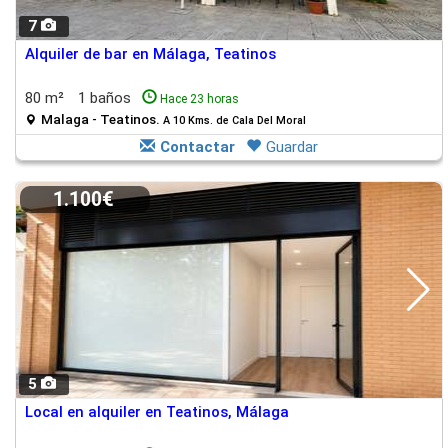
7
Alquiler de bar en Málaga, Teatinos
80 m²
1 baños
Hace 23 horas
Malaga - Teatinos.
A 10 Kms. de Cala Del Moral
Contactar
Guardar
1.100€
5
Local en alquiler en Teatinos, Málaga