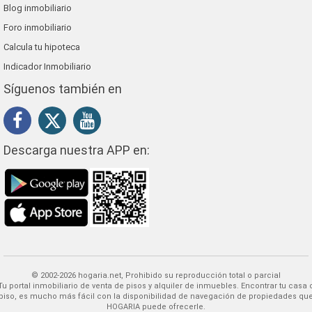
Blog inmobiliario
Foro inmobiliario
Calcula tu hipoteca
Indicador Inmobiliario
Síguenos también en
Descarga nuestra APP en:
© 2002-2026 hogaria.net, Prohibido su reproducción total o parcial
 alquiler de inmuebles. Encontrar tu casa o
piso, es mucho más fácil con la disponibilidad de navegación de propiedades qu
HOGARIA puede ofrecerle.