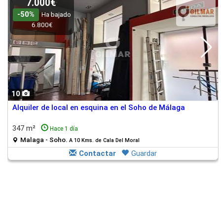
7.000€
-50%
Ha bajado
6.800€
10
Alquiler de local en esquina en el Soho de Málaga
347 m²
Hace 1 día
Malaga - Soho.
A 10 Kms. de Cala Del Moral
Contactar
Guardar