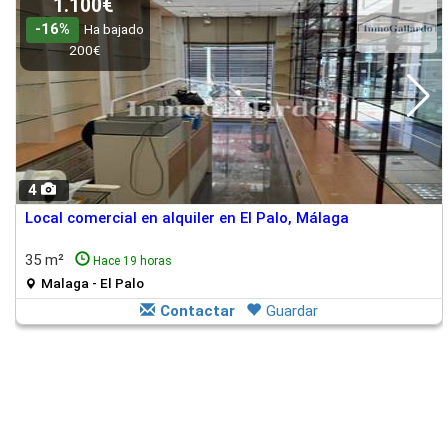
1.100€
-16%
Ha bajado
200€
4
Local comercial en alquiler en El Palo, Málaga
35 m²
Hace 19 horas
Malaga - El Palo
Contactar
Guardar