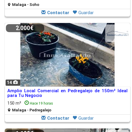
Malaga - Soho
Contactar
Guardar
2.000€
14
Amplio Local Comercial en Pedregalejo de 150m² Ideal
para Tu Negocio
150 m²
Hace 19 horas
Malaga - Pedregalejo
Contactar
Guardar