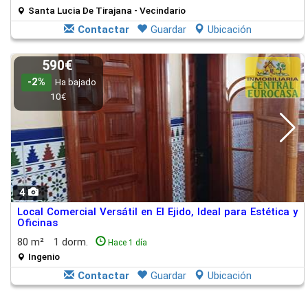
Santa Lucia De Tirajana - Vecindario
Contactar
Guardar
Ubicación
590€
-2%
Ha bajado
10€
4
Local Comercial Versátil en El Ejido, Ideal para Estética y
Oficinas
80 m²
1 dorm.
Hace 1 día
Ingenio
Contactar
Guardar
Ubicación