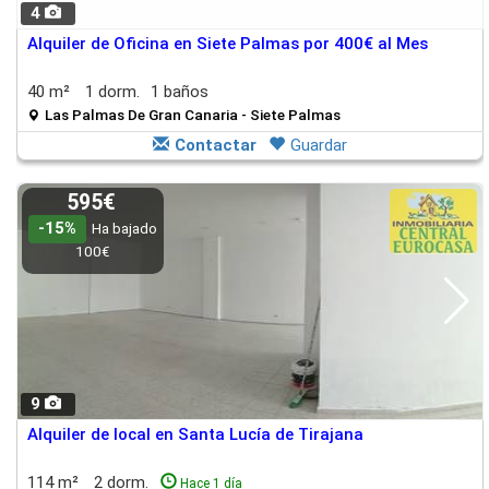
4
Alquiler de Oficina en Siete Palmas por 400€ al Mes
40 m²
1 dorm.
1 baños
Las Palmas De Gran Canaria - Siete Palmas
Contactar
Guardar
595€
-15%
Ha bajado
100€
9
Alquiler de local en Santa Lucía de Tirajana
114 m²
2 dorm.
Hace 1 día