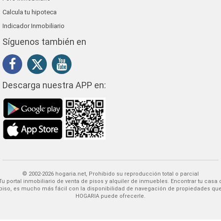
Calcula tu hipoteca
Indicador Inmobiliario
Síguenos también en
Descarga nuestra APP en:
© 2002-2026 hogaria.net, Prohibido su reproducción total o parcial
 alquiler de inmuebles. Encontrar tu casa o
piso, es mucho más fácil con la disponibilidad de navegación de propiedades qu
HOGARIA puede ofrecerle.