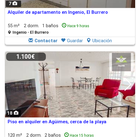
7
Alquiler de apartamento en Ingenio, El Burrero
55 m²
2 dorm.
1 baños
Hace 9 horas
Ingenio - El Burrero
Contactar
Guardar
Ubicación
1.100€
18
Piso en alquiler en Agüimes, cerca de la playa
120 m²
2 dorm.
2 baños
Hace 15 horas