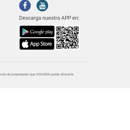
Descarga nuestra APP en:
egación de propiedades que HOGARIA puede ofrecerle.