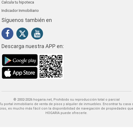
Calcula tu hipoteca
Indicador Inmobiliario
Síguenos también en
Descarga nuestra APP en:
© 2002-2026 hogaria.net, Prohibido su reproducción total o parcial
 alquiler de inmuebles. Encontrar tu casa o
piso, es mucho más fácil con la disponibilidad de navegación de propiedades qu
HOGARIA puede ofrecerle.