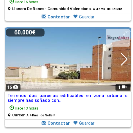
Hace 16 horas
Llanera De Ranes - Comunidad Valenciana.
A 4 Kms. de Sellent
Contactar
Guardar
60.000€
16
1
Terrenos dos parcelas edificables en zona urbana si
siempre has soñado con...
Hace 13 horas
Carcer.
A 4 Kms. de Sellent
Contactar
Guardar