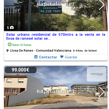
5
Solar urbano residencial de 570mtrs a la venta en la
llosa de ranesel solar se...
Hace 16 horas
Llosa De Ranes - Comunidad Valenciana.
A 4 Kms. de Sellent
Contactar
Guardar
99.000€