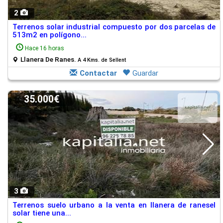
2
Terrenos solar industrial compuesto por dos parcelas de
513m2 en polígono...
Hace 16 horas
Llanera De Ranes.
A 4 Kms. de Sellent
Contactar
Guardar
35.000€
3
Terrenos suelo urbano a la venta en llanera de ranesel
solar tiene una...