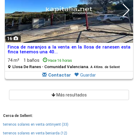
16
Finca de naranjos a la venta en la llosa de ranesen esta
finca tenemos una 40...
74 m²
1 baños
Hace 16 horas
Llosa De Ranes - Comunidad Valenciana.
A 4 Kms. de Sellent
Contactar
Guardar
Más resultados
Cerca de Sellent:
terrenos solares en venta ontinyent (33)
terrenos solares en venta beniarda (12)