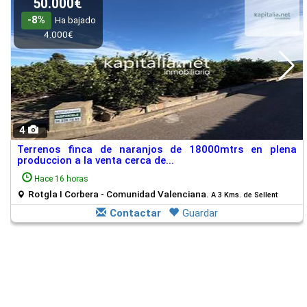
50.000€
-8%
Ha bajado
4.000€
4
Terrenos finca de naranjos de 18000mtrs en plena
produccion a la venta cerca de...
Hace 16 horas
Rotgla I Corbera - Comunidad Valenciana.
A 3 Kms. de Sellent
Contactar
Guardar