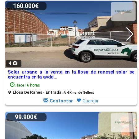
160.000€
4
Solar urbano a la venta en la llosa de ranesel solar se
encuentra en la avda...
Hace 16 horas
Llosa De Ranes - Entrada.
A 4 Kms. de Sellent
Contactar
Guardar
99.900€