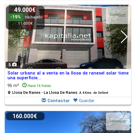
49.000€
-19%
Ha bajado
11.000€
5
Solar urbano al a venta en la llosa de ranesel solar tiene
una superficie...
96 m²
Hace 16 horas
Llosa De Ranes - La Llosa De Ranes.
A 4 Kms. de Sellent
Contactar
Guardar
160.000€