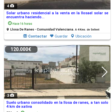
4
Solar urbano residencial a la venta en la llosael solar se
encuentra haciendo...
Hace 16 horas
Llosa De Ranes - Comunidad Valenciana.
A 4 Kms. de Sellent
Contactar
Guardar
Ubicación
120.000€
3
Suelo urbano consolidado en la llosa de ranes, a tan solo
4 km de xativa