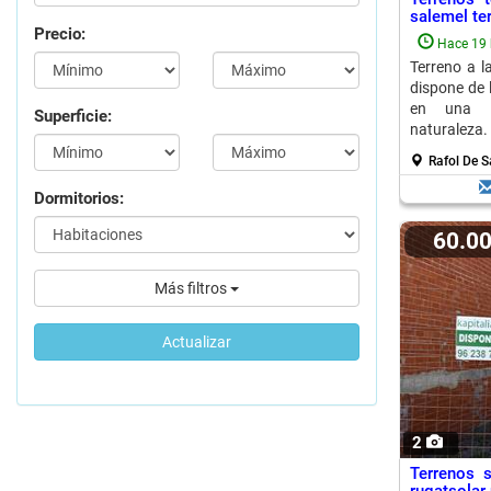
salemel ter
Precio:
Hace 19 
Terreno a l
dispone de 
en una z
Superficie:
naturaleza.
Rafol De 
Dormitorios:
60.0
Más filtros
Actualizar
2
Terrenos s