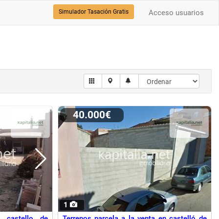
Simulador Tasación Gratis
Acceso usuarios
40.000€
1
 castello de
Terrenos parcela a la venta en castelló de