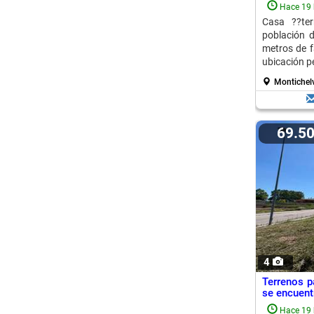
Hace 19 
Casa ??te
población 
metros de f
ubicación pe
Montichel
69.5
4
Terrenos p
se encuentr
Hace 19 