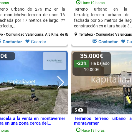
horas
Hace 19 horas
rreno urbano de 276 m2 en la
Terreno urbano en la l
de montichelvo.terreno de unos 16
terrateig.terreno urbano d
achada por 17 metros de largo. ??
fachada por 26 metros de lar
rfecta,...
construcción en altura hasta 3..
vo - Comunidad Valenciana.
A 5 Kms. de Rafol De Salem
Terrateig - Comunidad Valencian
Contactar
Guardar
Contactar
Gu
00€
35.000€
-23%
Ha bajado
10.000€
5
arcela a la venta en montaverner
Terrenos terreno urbano 
a en una zona cerca del...
montaverner
horas
Hace 19 horas