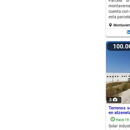
Parcela u
montaverne
cuenta con 
esta parcela
Montavern
100.
3
Terrenos so
en atzenet
Hace 19 
Solar indus