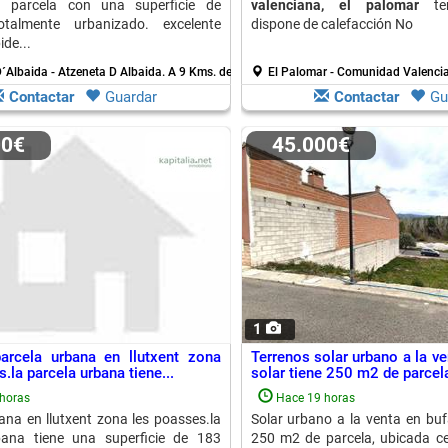
. parcela con una superficie de
valenciana, el palomar
ter
talmente urbanizado. excelente
dispone de calefacción No
ide...
´Albaida - Atzeneta D Albaida.
A 9 Kms. de Rafol De Salem
El Palomar - Comunidad Valenci
Contactar
Guardar
Contactar
Gu
00€
45.000€
1
arcela urbana en llutxent zona
Terrenos solar urbano a la ven
.la parcela urbana tiene...
solar tiene 250 m2 de parcela,
horas
Hace 19 horas
ana en llutxent zona les poasses.la
Solar urbano a la venta en bufal
bana tiene una superficie de 183
250 m2 de parcela, ubicada ce