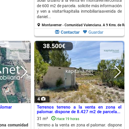
Solar urbano a la venta en montavernerconsta
de 600 m2 de parcela. solicite más información
y ven a visitar!kapitalia inmobiliariaavenida de
daniel...
Montaverner - Comunidad Valenciana.
A 9 Kms. de Rafo
Contactar
Guardar
38.500€
4
alomar
Terrenos terreno a la venta en zona el
palomar. dispone de 8.427 m2 de parcela...
31 m²
Hace 19 horas
zona comunidad
Terreno a la venta en zona el palomar. dispone