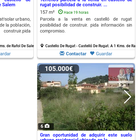
e Salem
rugat posibilidad de construir. ...
157 m²
Hace 19 horas
at!solar urbano,
Parcela a la venta en castelló de rugat
de la población,
posibilidad de construir. pida información sin
onstruir.pida
compromiso.
ms. de Rafol De Salem
Castello De Rugat - Castelló De Rugat.
A 1 Kms. de Rafo
ardar
Contactar
Guardar
105.000€
6
Gran oportunidad de adquirir este suelo