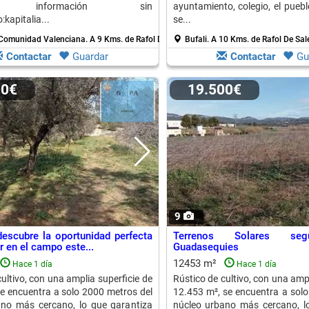
da información sin
ayuntamiento, colegio, el puebl
kapitalia...
se...
- Comunidad Valenciana.
A 9 Kms. de Rafol De Salem
Bufali.
A 10 Kms. de Rafol De Sa
Contactar
Guardar
Contactar
Gu
00€
19.500€
9
descubre la oportunidad perfecta
Terrenos Solares se
ir en el campo este...
Guadasequies
12453 m²
Hace 1 día
Hace 1 día
ultivo, con una amplia superficie de
Rústico de cultivo, con una ampl
e encuentra a solo 2000 metros del
12.453 m², se encuentra a solo
ano más cercano, lo que garantiza
núcleo urbano más cercano, l