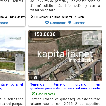
renos solares
de 8.427 m2 de parcela y una construcción de
31 m2.solicite más información y ven a
visitarlo!kapitalia...
ana.
A 9 Kms. de Rafol De Salem
El Palomar.
A 9 Kms. de Rafol De Salem
ardar
Contactar
Guardar
150.000€
1
ta en bufali.el
Terrenos terreno urbano en
...
guadasequies.este terreno urbano cuenta
con 2.066m2...
Hace 19 horas
i.el solar tiene
Terreno urbano en guadasequies.este terreno
rca del parque,
urbano cuenta con 2.066m2 de superficie