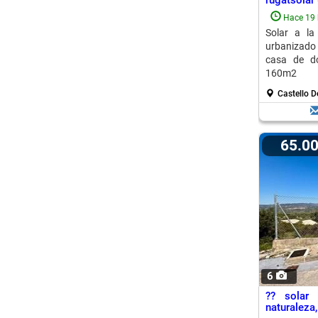
rugatsolar 
Hace 19 
Solar a la
urbanizado
casa de d
160m2
Castello D
65.0
6
?? solar 
naturaleza,