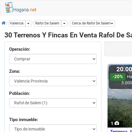
Inicio
Dropdown
Dropdown
Rafol De Salem
Valencia
Cerca de Rafol De Salem
30 Terrenos Y Fincas En Venta Rafol De 
Operación:
20.0
Zona:
-20%
Ha
5.00
Población:
Tipo inmueble:
1
Terrenos 