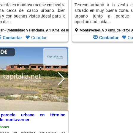
a venta en montaverner se encuentra
Terreno urbano a la venta e
a cerca del casco urbano .bien
situado en muy buena zona. s
y con buenas vistas .ideal para la
urbano junto a parque in
 de...
oportunidad. pida...
er - Comunidad Valenciana.
A 9 Kms. de Rafol De Salem
Montaverner.
A 9 Kms. de Rafol 
Contactar
Guardar
Contactar
Gu
00€
 parcela urbana en término
de montaverner
horas