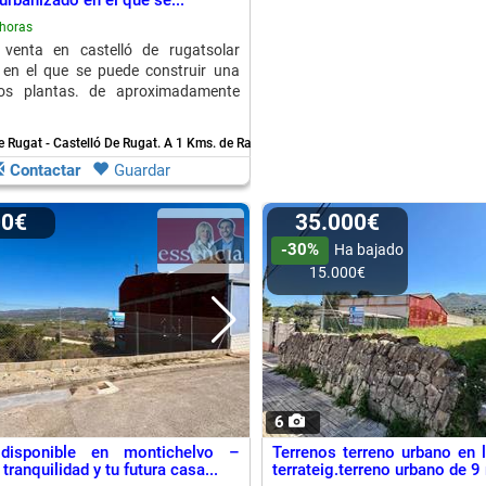
urbanizado en el que se...
horas
 venta en castelló de rugatsolar
 en el que se puede construir una
os plantas. de aproximadamente
e Rugat - Castelló De Rugat.
A 1 Kms. de Rafol De Salem
Contactar
Guardar
00€
35.000€
-30%
Ha bajado
15.000€
6
disponible en montichelvo –
Terrenos terreno urbano en l
 tranquilidad y tu futura casa...
terrateig.terreno urbano de 9 