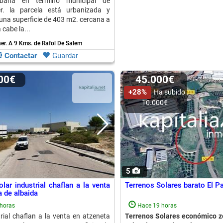
rbana en término municipal de
r. la parcela está urbanizada y
una superficie de 403 m2. cercana a
 cabe la...
er.
A 9 Kms. de Rafol De Salem
Contactar
Guardar
000€
45.000€
+28%
Ha subido
10.000€
5
lar industrial chaflan a la venta
Terrenos Solares barato El P
a de albaida
horas
Hace 19 horas
trial chaflan a la venta en atzeneta
Terrenos Solares económico 