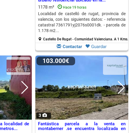
urbano residencial ubicado en la...
1178 m²
Hace 19 horas
Localidad de castelló de rugat, provincia de
valencia, con los siguientes datos: - referencia
catastral 7361791yj2076s0001dk. - parcela de
1.178 m2...
Castello De Rugat - Comunidad Valenciana.
A 1 Kms. de
Contactar
Guardar
103.000€
3
a localidad de
Fantástica parcela a la venta en
metros...
montaberner .se encuentra localizada en