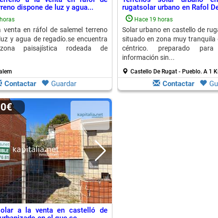
reno dispone de luz y agua...
rugatsolar urbano en Rafol D
horas
Hace 19 horas
a venta en ráfol de salemel terreno
Solar urbano en castello de rug
luz y agua de regadío.se encuentra
situado en zona muy tranquila 
ona paisajística rodeada de
céntrico. preparado para c
información sin...
Salem
Castello De Rugat - Pueblo.
A 1 K
Contactar
Guardar
Contactar
Gu
00€
olar a la venta en castelló de