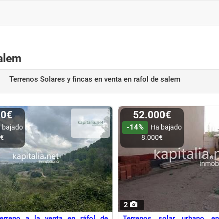
Salem
Terrenos Solares y fincas en venta
en rafol de salem
00€
52.000€
-14%
 bajado
Ha bajado
0€
8.000€
2
terreno a la venta en ráfol de
Terrenos solar urbano en