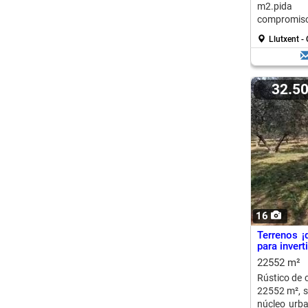
m2.pi
compromiso:
Llutxent 
32.5
16
Terrenos ¡
para invert
22552 m²
Rústico de c
22552 m², s
núcleo urb