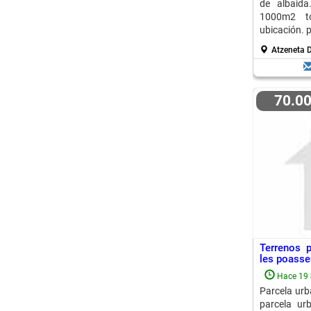
de albaida
1000m2 to
ubicación. p
Atzeneta D
70.0
Terrenos p
les poasses
Hace 19 
Parcela urb
parcela ur