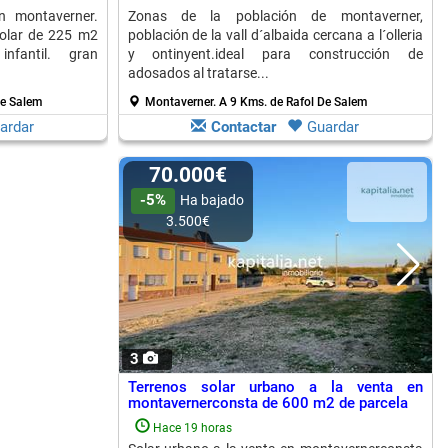
n montaverner.
Zonas de la población de montaverner,
olar de 225 m2
población de la vall d´albaida cercana a l´olleria
fantil. gran
y ontinyent.ideal para construcción de
adosados al tratarse...
De Salem
Montaverner.
A 9 Kms. de Rafol De Salem
ardar
Contactar
Guardar
70.000€
-5%
Ha bajado
3.500€
3
Terrenos solar urbano a la venta en
montavernerconsta de 600 m2 de parcela
Hace 19 horas