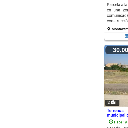
Parcela a l
en una zon
comunicada 
construcción
Montavern
30.0
2
Terrenos
municipal 
Hace 19 