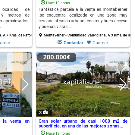
una...
Hace 19 horas
ocalidad de
Fantástica parcela a la venta en montaberner
e 9 metros de
.se encuentra localizada en una zona muy
go aproximados.
cercana al casco urbano .con muy buen acceso
.
y buenas vistas...
a.
A 7 Kms. de Rafol De Salem
Montaverner - Comunidad Valenciana.
A 9 Kms. de Rafo
ardar
Contactar
Guardar
200.000€
3
a la venta en
Gran solar urbano de casi 1000 m2 de
superificie, en una de las mejores zonas...
Hace 19 horas