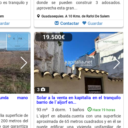
o es tranquilo y
donde se pueden construir 3 adosados.
¡aprovecha esta gran...
lem
Guadasequies.
A 10 Kms. de Rafol De Salem
ardar
Contactar
Guardar
19.500€
3
gunda mano
Solar a la venta en kapitalia en el tranquilo
barrio de l´aljorf en...
93 m²
3 dorm.
1 baños
Hace 19 horas
ia superficie de
L´aljorf en albaida.cuenta con una superficie
 200 metros del
aproximada de 65 metros cuadrados y en él se
o que garantiza
puede edificar una vivienda unifamiliar de