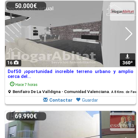
50.000€
16
360º
1
Dof50 ¡oportunidad increíble terreno urbano y amplio
cerca del...
Hace 7 horas
Benifairo De La Valldigna - Comunidad Valenciana.
A 8 Kms. de Fava
Contactar
Guardar
69.990€