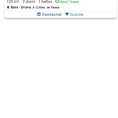
123 m²
2 dorm.
1 baños
Hace 7 horas
Barx - Drova.
A 12 Kms. de Favara
Contactar
Guardar