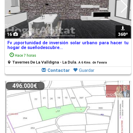
16
360º
1
Fv ¡oportunidad de inversión solar urbano para hacer tu
hogar de sueñodescubre...
Hace 7 horas
Tavernes De La Valldigna - La Dula.
A 6 Kms. de Favara
Contactar
Guardar
496.000€