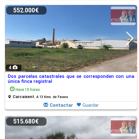
552.000€
4
Dos parcelas catastrales que se corresponden con una
única finca registral
Hace 10 horas
Carcaixent.
A 13 Kms. de Favara
Contactar
Guardar
515.680€