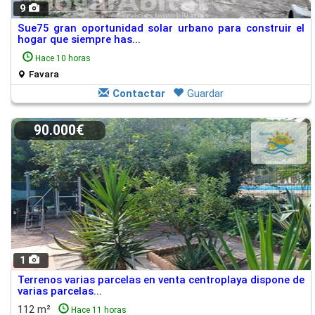
9
Sue75 gran oportunidad solar urbano para construir el
hogar que siempre has...
Hace 10 horas
Favara
Contactar
Guardar
90.000€
1
Terrenos varias parcelas en venta centroplaya dispone de
varias parcelas...
112 m²
Hace 11 horas