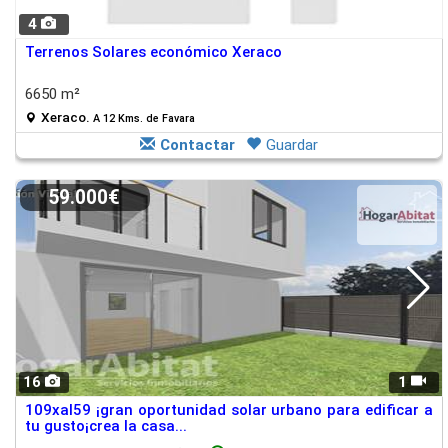
4
Terrenos Solares económico Xeraco
6650 m²
Xeraco.
A 12 Kms. de Favara
Contactar
Guardar
59.000€
16
1
109xal59 ¡gran oportunidad solar urbano para edificar a
tu gusto¡crea la casa...