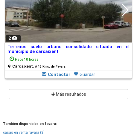
2
Terrenos suelo urbano consolidado situado en el
municipio de carcaixent
Hace 10 horas
Carcaixent.
A 13 Kms. de Favara
Contactar
Guardar
Más resultados
También disponibles en favara:
casas en venta favara (3)