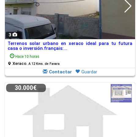
3
Terrenos solar urbano en xeraco ideal para tu futura
casa o inversión.français:...
Hace 10 horas
Xeraco.
A 12 Kms. de Favara
Contactar
Guardar
30.000€