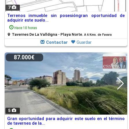
7
Terrenos inmueble sin posesióngran oportunidad de
adquirir este suelo...
Hace 10 horas
Tavernes De La Valldigna - Playa Norte.
A 6 Kms. de Favara
Contactar
Guardar
87.000€
5
Gran oportunidad para adquirir este suelo en el término
de tavernes de la...