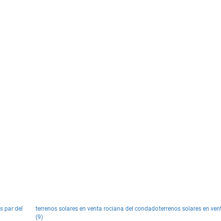
s par del
terrenos solares en venta rociana del condado
terrenos solares en ve
(9)