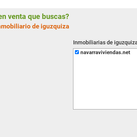
s en venta que buscas?
nmobiliario de iguzquiza
Inmobiliarias de iguzquiz
navarraviviendas.net