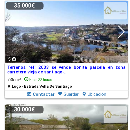
35.000€
5
Terrenos ref: 2603 se vende bonita parcela en zona
carretera vieja de santiago-...
736 m²
Hace 22 horas
Lugo - Estrada Vella De Santiago
Contactar
Guardar
Ubicación
30.000€