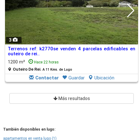
3
Terrenos ref: k2770se venden 4 parcelas edificables en
outeiro de rei..
1200 m²
Hace 22 horas
Outeiro De Rei.
A 11 Kms. de Lugo
Contactar
Guardar
Ubicación
Más resultados
También disponibles en lugo:
apartamentos en venta lugo (1)