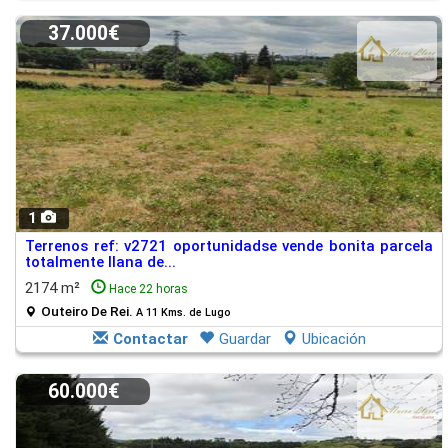
37.000€
1
Terrenos ref: v2721 oportunidadse vende bonita parcela
totalmente llana de...
2174 m²
Hace 22 horas
Outeiro De Rei.
A 11 Kms. de Lugo
Contactar
Guardar
Ubicación
60.000€