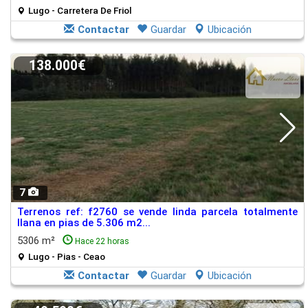
Lugo - Carretera De Friol
Contactar
Guardar
Ubicación
138.000€
7
Terrenos ref: f2760 se vende linda parcela totalmente
llana en pias de 5.306 m2...
5306 m²
Hace 22 horas
Lugo - Pias - Ceao
Contactar
Guardar
Ubicación