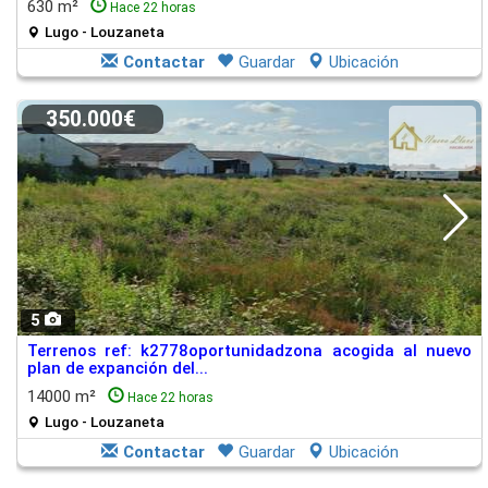
630 m²
Hace 22 horas
Lugo - Louzaneta
Contactar
Guardar
Ubicación
350.000€
5
Terrenos ref: k2778oportunidadzona acogida al nuevo
plan de expanción del...
14000 m²
Hace 22 horas
Lugo - Louzaneta
Contactar
Guardar
Ubicación