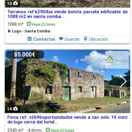
10
Terrenos ref:k2904se vende bonita parcela edificable de
1088 m2 en santa comba...
1088 m²
Hace 22 horas
Lugo - Santa Comba
Contactar
Guardar
Ubicación
85.000€
14
Finca ref: v2696oportunidadse vende a tan solo 10 mint
de lugo cerca del hotel...
2545 m²
4 dorm.
Hace 22 horas