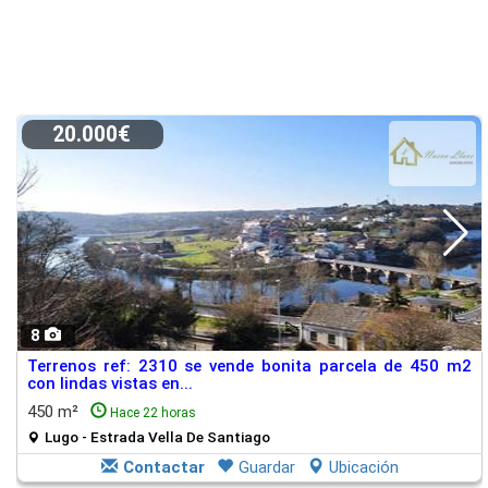
20.000€
8
Terrenos ref: 2310 se vende bonita parcela de 450 m2
con lindas vistas en...
450 m²
Hace 22 horas
Lugo - Estrada Vella De Santiago
Contactar
Guardar
Ubicación