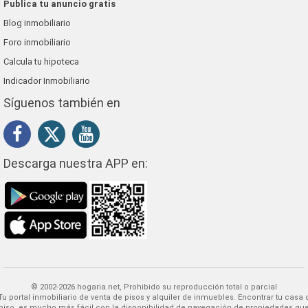
Publica tu anuncio gratis
Blog inmobiliario
Foro inmobiliario
Calcula tu hipoteca
Indicador Inmobiliario
Síguenos también en
Descarga nuestra APP en:
© 2002-2026 hogaria.net, Prohibido su reproducción total o parcial
 alquiler de inmuebles. Encontrar tu casa o
piso, es mucho más fácil con la disponibilidad de navegación de propiedades qu