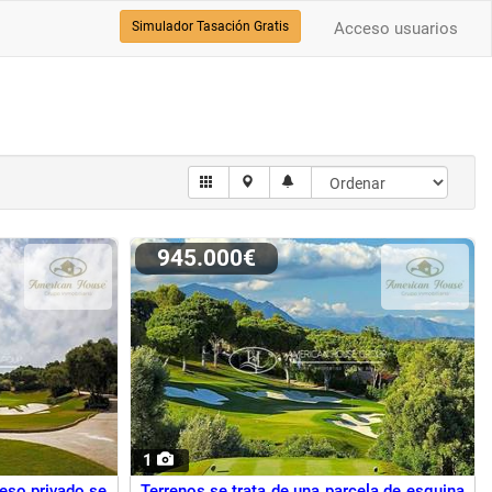
Simulador Tasación Gratis
Acceso usuarios
945.000€
1
eso privado se
Terrenos se trata de una parcela de esquina