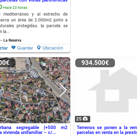
 parcelas con vistas paronímicas
Hace 23 horas
 mediterráneo y al estrecho de
abarca un área de 2.000m2 junto a
turales protegidas. la parcela se
 la...
 - La Reserva
ctar
Guardar
Ubicación
000€
934.500€
25
urbana segregable (+500 m2
Terrenos se ponen a la ven
a vivienda unifamiliar – c/...
parcelas en venta en la presti