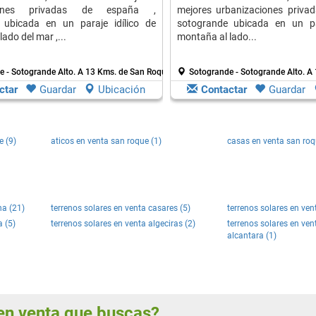
ciones privadas de españa ,
mejores urbanizaciones priva
 ubicada en un paraje idílico de
sotogrande ubicada en un par
ado del mar ,...
montaña al lado...
e - Sotogrande Alto.
A 13 Kms. de San Roque
Sotogrande - Sotogrande Alto.
A 
ctar
Guardar
Ubicación
Contactar
Guardar
e (9)
aticos en venta san roque (1)
casas en venta san roq
na (21)
terrenos solares en venta casares (5)
terrenos solares en ven
a (5)
terrenos solares en venta algeciras (2)
terrenos solares en ven
alcantara (1)
s en venta que buscas?