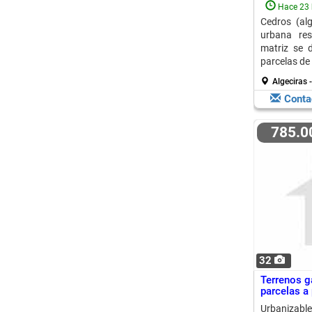
Hace 23 
Cedros (alg
urbana res
matriz se d
parcelas de 
Algeciras 
Conta
785.
32
Terrenos g
parcelas a 
Urbanizabl