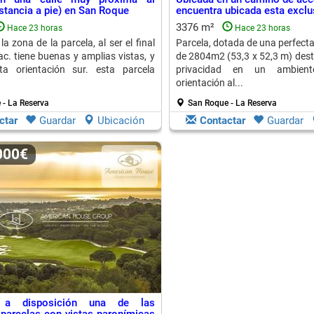
istancia a pie) en San Roque
encuentra ubicada esta exclus
3376 m²
Hace 23 horas
Hace 23 horas
la zona de la parcela, al ser el final
Parcela, dotada de una perfecta 
ac. tiene buenas y amplias vistas, y
de 2804m2 (53,3 x 52,3 m) dest
ta orientación sur. esta parcela
privacidad en un ambient
orientación al...
 - La Reserva
San Roque - La Reserva
ctar
Guardar
Ubicación
Contactar
Guardar
.000€
a disposición una de las