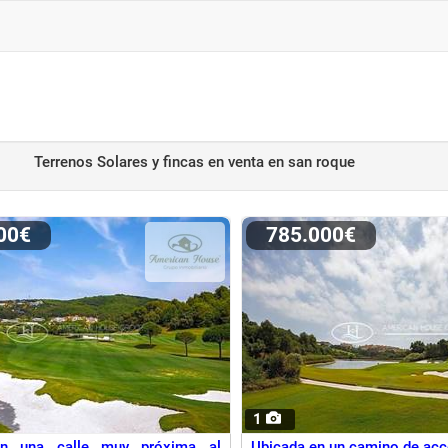
Terrenos Solares y fincas en venta
en san roque
000€
785.000€
1
en una calle muy próxima al
Ubicada en un camino de acc