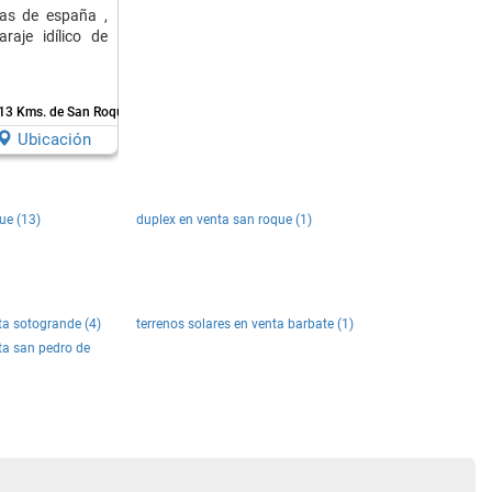
das de españa ,
aje idílico de
13 Kms. de San Roque
Ubicación
ue (13)
duplex en venta san roque (1)
ta sotogrande (4)
terrenos solares en venta barbate (1)
ta san pedro de