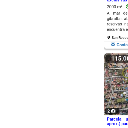
exclusivas
al...
2000 m²
Al mar del
gibraltar, 
reservas na
encuentra en
San Roque
Conta
115.
2
Parcela 
aprox.) par