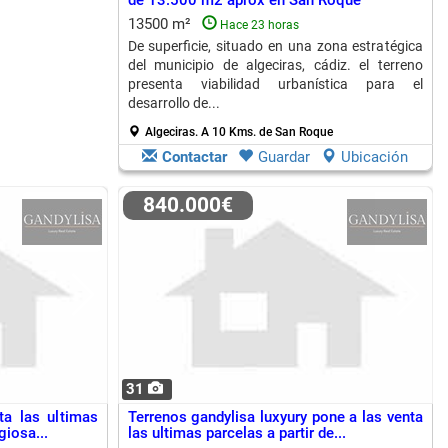
de 13.500 m2 aprox en San Roque
13500 m²
Hace 23 horas
De superficie, situado en una zona estratégica
del municipio de algeciras, cádiz. el terreno
presenta viabilidad urbanística para el
desarrollo de...
Algeciras.
A 10 Kms. de San Roque
Contactar
Guardar
Ubicación
840.000€
31
ta las ultimas
Terrenos gandylisa luxyury pone a las venta
giosa...
las ultimas parcelas a partir de...