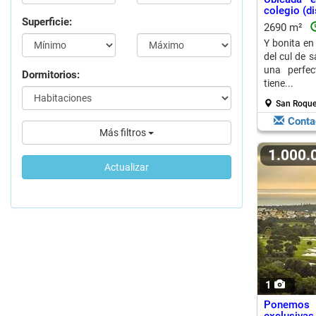
colegio (d
Superficie:
2690 m²
Y bonita en 
del cul de s
una perfec
Dormitorios:
tiene...
San Roque
Conta
Más filtros
1.000
Actualizar
1
Ponemos 