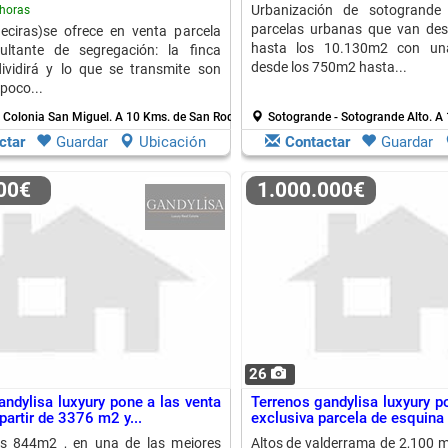
Urbanización de sotogrande
horas
parcelas urbanas que van de
eciras)se ofrece en venta parcela
hasta los 10.130m2 con una 
ultante de segregación: la finca
desde los 750m2 hasta...
ividirá y lo que se transmite son
poco...
- Colonia San Miguel.
A 10 Kms. de San Roque
Sotogrande - Sotogrande Alto.
A 
ctar
Guardar
Ubicación
Contactar
Guardar
000€
1.000.000€
26
andylisa luxyury pone a las venta
Terrenos gandylisa luxyury p
partir de 3376 m2 y...
exclusiva parcela de esquina 
es 844m2 , en una de las mejores
Altos de valderrama de 2,100 m