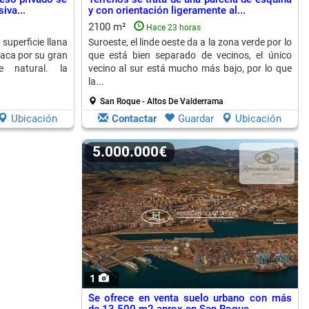
iva...
y con orientación ligeramente al...
2100 m²
Hace 23 horas
superficie llana
Suroeste, el linde oeste da a la zona verde por lo
aca por su gran
que está bien separado de vecinos, el único
e natural. la
vecino al sur está mucho más bajo, por lo que
la...
San Roque - Altos De Valderrama
Ubicación
Contactar
Guardar
Ubicación
5.000.000€
1
Se ofrece en venta suelo urbano con más