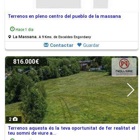
Terrenos en pleno centro del pueblo de la massana
Hace 1 día
La Massana.
A 9 Kms. de Escaldes Engordany
Contactar
Guardar
816.000€
2
Terrenos aquesta és la teva oportunitat de fer realitat el
teu somni de viure a...