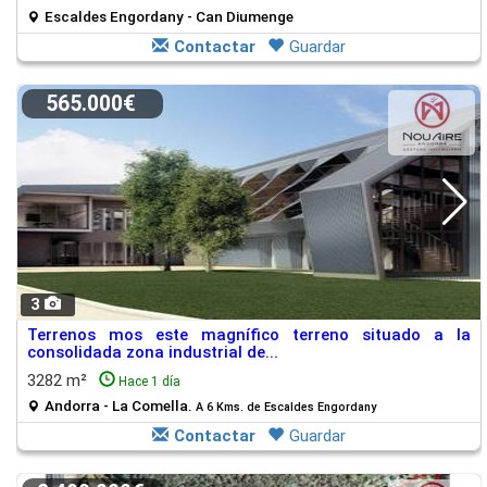
Escaldes Engordany - Can Diumenge
Contactar
Guardar
565.000€
3
Terrenos mos este magnífico terreno situado a la
consolidada zona industrial de...
3282 m²
Hace 1 día
Andorra - La Comella.
A 6 Kms. de Escaldes Engordany
Contactar
Guardar