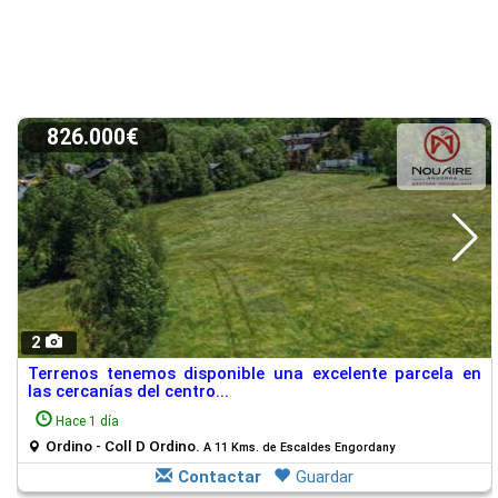
826.000€
2
Terrenos tenemos disponible una excelente parcela en
las cercanías del centro...
Hace 1 día
Ordino - Coll D Ordino.
A 11 Kms. de Escaldes Engordany
Contactar
Guardar