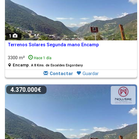
1
Terrenos Solares Segunda mano Encamp
3300 m²
Hace 1 día
Encamp.
A 8 Kms. de Escaldes Engordany
Contactar
Guardar
4.370.000€