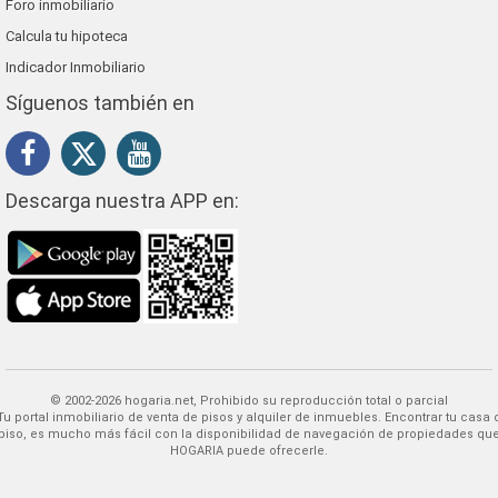
Foro inmobiliario
Calcula tu hipoteca
Indicador Inmobiliario
Síguenos también en
Descarga nuestra APP en:
© 2002-2026 hogaria.net, Prohibido su reproducción total o parcial
 alquiler de inmuebles. Encontrar tu casa o
piso, es mucho más fácil con la disponibilidad de navegación de propiedades qu
HOGARIA puede ofrecerle.