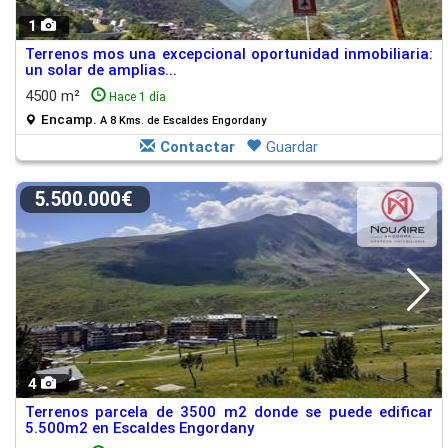
1
Terrenos mos una excepcional oportunidad inmobiliaria:
un solar de amplias...
4500 m²
Hace 1 día
Encamp.
A 8 Kms. de Escaldes Engordany
Contactar
Guardar
5.500.000€
4
Terrenos parcela de 3500 m2 donde se puede edificar
5.500m2 en Escaldes Engordany