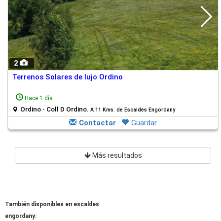
2
Terrenos Solares de lujo Ordino
Hace 1 día
Ordino - Coll D Ordino.
A 11 Kms. de Escaldes Engordany
Contactar
Guardar
Más resultados
También disponibles en escaldes
engordany: