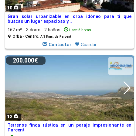
10
Gran solar urbanizable en orba idóneo para ti que
buscas un lugar espacioso y...
162 m²
3 dorm.
2 baños
Hace 6 horas
Orba - Centro.
A 3 Kms. de Parcent
Contactar
Guardar
200.000€
12
Terrenos finca rústica en un paraje impresionante en
Parcent