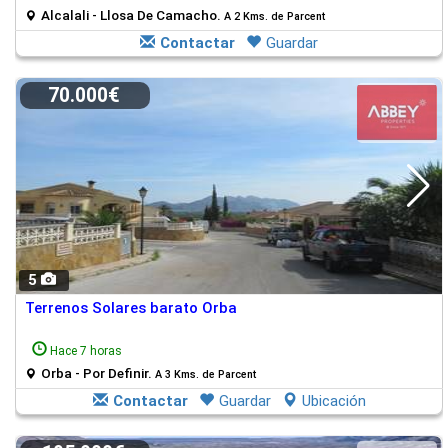
Alcalali - Llosa De Camacho.
A 2 Kms. de Parcent
Contactar
Guardar
70.000€
5
Terrenos Solares barato Orba
Hace 7 horas
Orba - Por Definir.
A 3 Kms. de Parcent
Contactar
Guardar
Ubicación