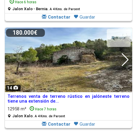
Hace 6 horas
Jalon Xalo - Bernia.
A 4 Kms. de Parcent
Contactar
Guardar
180.000€
14
Terrenos venta de terreno rústico en jalóneste terreno
tiene una extensión de...
12958 m²
Hace 7 horas
Jalon Xalo.
A 4 Kms. de Parcent
Contactar
Guardar