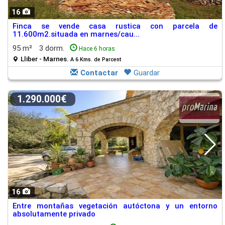
16
Finca se vende casa rustica con parcela de
11.600m2.situada en marnes/cau...
95 m²
3 dorm.
Hace 6 horas
Lliber - Marnes.
A 6 Kms. de Parcent
Contactar
Guardar
1.290.000€
16
Entre montañas vegetación autóctona y un entorno
absolutamente privado