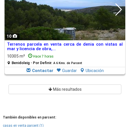
10
Terrenos parcela en venta cerca de denia con vistas al
mar y licencia de obra,...
10305 m²
Hace 7 horas
Benidoleig - Por Definir.
A 6 Kms. de Parcent
Contactar
Guardar
Ubicación
Más resultados
También disponibles en parcent:
casas en venta parcent (1)