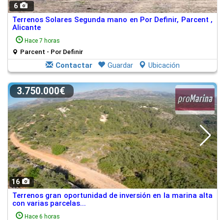
6
Terrenos Solares Segunda mano en Por Definir, Parcent ,
Alicante
Hace 7 horas
Parcent - Por Definir
Contactar
Guardar
Ubicación
3.750.000€
16
Terrenos gran oportunidad de inversión en la marina alta
con varias parcelas...
Hace 6 horas