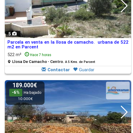
5
Parcela en venta en la llosa de camacho. urbana de 522
m2 en Parcent
522 m²
Hace 7 horas
Llosa De Camacho - Centro.
A 5 Kms. de Parcent
Contactar
Guardar
189.000€
-6%
Ha bajado
10.000€