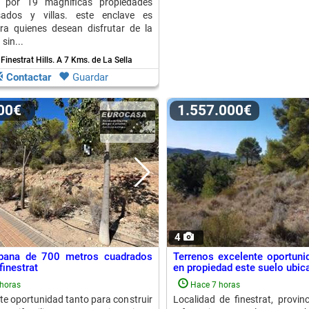
 por 19 magníficas propiedades
ados y villas. este enclave es
ra quienes desean disfrutar de la
sin...
 Finestrat Hills.
A 7 Kms. de La Sella
Contactar
Guardar
000€
1.557.000€
4
rbana de 700 metros cuadrados
Terrenos excelente oportunid
finestrat
en propiedad este suelo ubica
horas
Hace 7 horas
te oportunidad tanto para construir
Localidad de finestrat, provinc