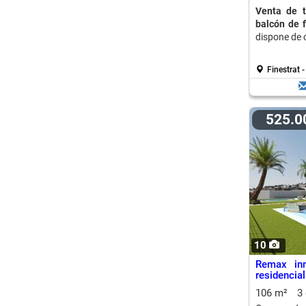
Venta de t
balcón de f
dispone de 
Finestrat 
525.
10
Remax in
residencial
106 m²
3