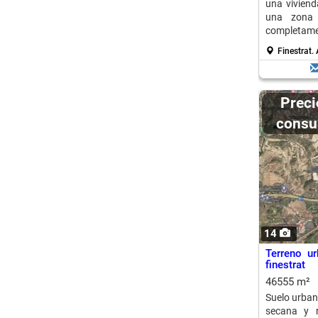
una viviend
una zona 
completame
Finestrat.
Precio a
consu
14
Terreno ur
finestrat
46555 m²
Suelo urbani
secana y r