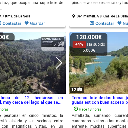
alfaz, que ocupa una superficie de
pinos. el acceso es sencillo y fáci
..
A 7 Kms. de La Sella
Benimantell.
A 8 Kms. de La Sella
Contactar
Guardar
Contactar
Gu
000€
120.000€
+4%
Ha subido
5.000€
12
 finca de 12 hectáreas en
Terrenos lote de dos fincas j
, muy cerca del lago al que se...
guadalest con buen acceso po
horas
Hace 13 horas
 peatonal en cinco minutos. la
Asfaltada, sumando cuaren
está aislada y sin vecinos, entre
cuadrados. vistas a las monta
 con magníficas vistas, en un
enfrente. muchas superficies 