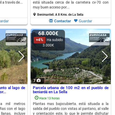
l a través de...
está situada cerca de la carretera cv-70 con
muy buen acceso por...
Benimantell.
A 8 Kms. de La Sella
ardar
Contactar
Guardar
68.000€
+4%
Ha subido
3.000€
7
unto al lago de
Parcela urbana de 100 m2 en el pueblo de
r...
beniardá en La Sella
Hace 13 horas
ta mil metros
Plantas mas bajocubierta. está situada a la
ñas con el lago
salida del pueblo con vistas al pantano, al valle
llanas. incluye
y orientación este, lo que le permite disfrutar