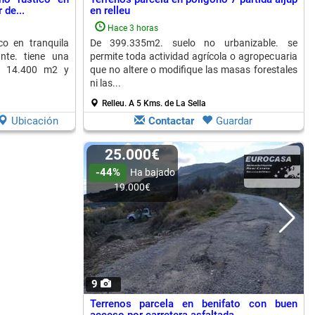
 de...
en relleu
Hace 3 horas
co en tranquila
De 399.335m2. suelo no urbanizable. se
ante. tiene una
permite toda actividad agrícola o agropecuaria
de 14.400 m2 y
que no altere o modifique las masas forestales
ni las...
Relleu.
A 5 Kms. de La Sella
Ubicación
Contactar
Guardar
25.000€
-44%
Ha bajado
19.000€
9
Terrenos parcela en benifato con buen