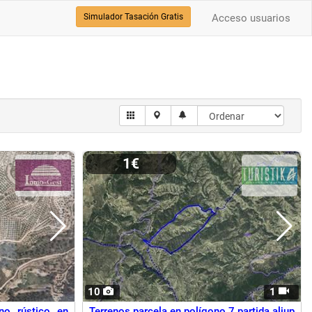
Simulador Tasación Gratis
Acceso usuarios
1€
10
1
eno rústico en
Terrenos parcela en polígono 7 partida aljup