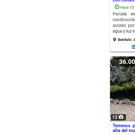
con constr
Hace 13 
Parcela e
construcci
acceso por
agua y luz e
Benifato.
A
36.0
12
Terrenos 
alta del mu