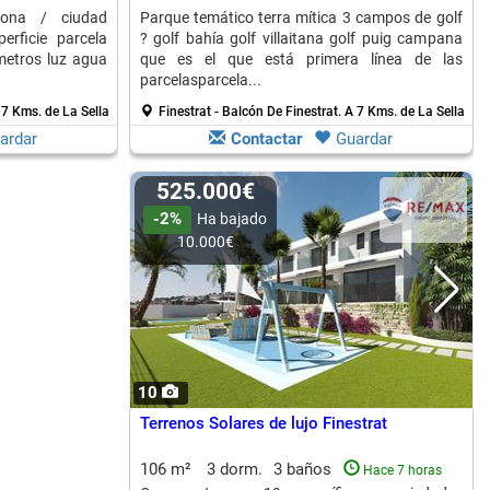
zona / ciudad
Parque temático terra mítica 3 campos de golf
erficie parcela
? golf bahía golf villaitana golf puig campana
metros luz agua
que es el que está primera línea de las
parcelasparcela...
 7 Kms. de La Sella
Finestrat - Balcón De Finestrat.
A 7 Kms. de La Sella
ardar
Contactar
Guardar
525.000€
-2%
Ha bajado
10.000€
10
Terrenos Solares de lujo Finestrat
106 m²
3 dorm.
3 baños
Hace 7 horas