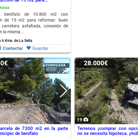
ucción de 15 m2 para...
horas
n benifato de 10.800 m2 con
ón de 15 m2 para reformar. buen
 carretera asfaltada, conexión de
n la misma...
 6 Kms. de La Sella
Contactar
Guardar
00€
28.000€
19
parcela de 7300 m2 en la parte
Terrenos ¡comprar con opc
nicipio de benifato
no se necesita hipoteca. ¡múlt