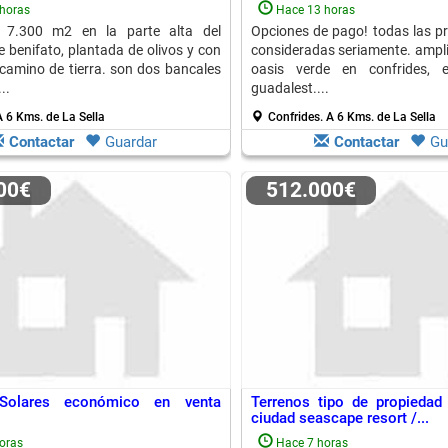
horas
Hace 13 horas
 7.300 m2 en la parte alta del
Opciones de pago! todas las p
e benifato, plantada de olivos y con
consideradas seriamente. ampli
camino de tierra. son dos bancales
oasis verde en confrides, 
..
guadalest....
 6 Kms. de La Sella
Confrides.
A 6 Kms. de La Sella
Contactar
Guardar
Contactar
Gu
000€
512.000€
 Solares económico en venta
Terrenos tipo de propiedad
ciudad seascape resort /...
oras
Hace 7 horas