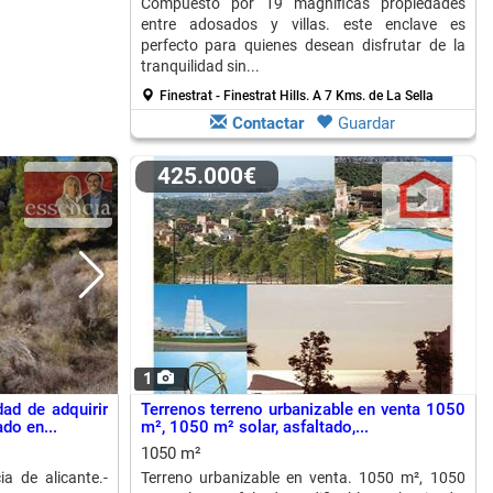
Compuesto por 19 magníficas propiedades
entre adosados y villas. este enclave es
perfecto para quienes desean disfrutar de la
tranquilidad sin...
Finestrat - Finestrat Hills.
A 7 Kms. de La Sella
Contactar
Guardar
425.000€
1
ad de adquirir
Terrenos terreno urbanizable en venta 1050
do en...
m², 1050 m² solar, asfaltado,...
1050 m²
ia de alicante.-
Terreno urbanizable en venta. 1050 m², 1050