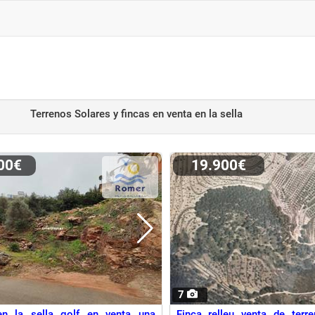
Terrenos Solares y fincas en venta
en la sella
000€
19.900€
7
en la sella golf en venta una
Finca relleu venta de terr