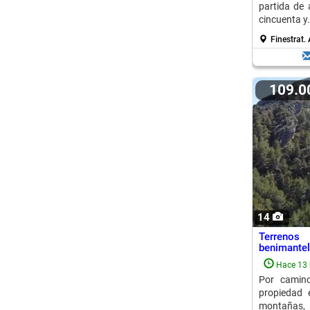
partida de 
cincuenta y.
Finestrat.
109.
14
Terrenos
benimantell
Hace 13 
Por camino
propiedad 
montañas,