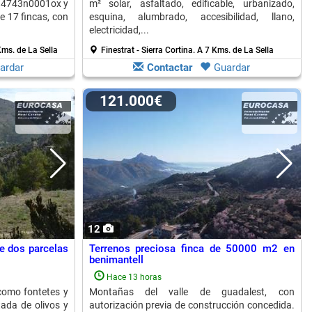
yh4743n0001ox y
m² solar, asfaltado, edificable, urbanizado,
e 17 fincas, con
esquina, alumbrado, accesibilidad, llano,
electricidad,...
ms. de La Sella
Finestrat - Sierra Cortina.
A 7 Kms. de La Sella
ardar
Contactar
Guardar
121.000€
12
de dos parcelas
Terrenos preciosa finca de 50000 m2 en
benimantell
Hace 13 horas
como fontetes y
Montañas del valle de guadalest, con
tada de olivos y
autorización previa de construcción concedida.