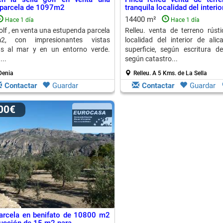
 parcela de 1097m2
tranquila localidad del interior
14400 m²
Hace 1 día
Hace 1 día
golf , en venta una estupenda parcela
Relleu. venta de terreno rústi
, con impresionantes vistas
localidad del interior de alic
s al mar y en un entorno verde.
superficie, según escritura 
...
según catastro...
 Denia
Relleu.
A 5 Kms. de La Sella
Contactar
Guardar
Contactar
Guardar
000€
arcela en benifato de 10800 m2