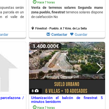
Hace 7 horas
ropuestas serán
Venta de terrenos solares Segunda mano
a parcela en un
zona pueblo, finestrat
terrenos solares dispone
en el valle de
de calefacción No
Finestrat - Pueblo.
A 7 Kms. de La Sella
ardar
Contactar
Guardar
1.400.000€
8
 parcelazona /
Urbanización el balcón de finestrat 5
minutos benidorm
Hace 7 horas