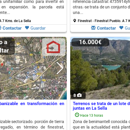
a unifamiliar como para invertir en
referencia catastral: 4735914
en expansión. la parcela está
otras.-se trata de un conjunto d
nte...
una...
A 7 Kms. de La Sella
Finestrat - Finestrat Pueblo.
A 7 K
Contactar
Guardar
Contactar
Gu
16.000€
ltar
8
banizable en transformación en
Terrenos se trata de un lote 
juntas en La Sella
Hace 13 horas
zable sectorizado. porción de tierra
Zona de benimantell conocida 
egadío, en término de finestrat,
que en la actualidad está plan