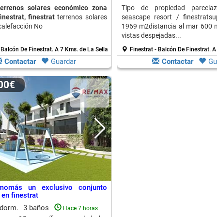
errenos solares económico zona
Tipo de propiedad parcela
inestrat, finestrat
terrenos solares
seascape resort / finestratsup
calefacción No
1969 m2distancia al mar 600 
vistas despejadas...
- Balcón De Finestrat.
A 7 Kms. de La Sella
Finestrat - Balcón De Finestrat.
A
Contactar
Guardar
Contactar
Gu
000€
momás un exclusivo conjunto
 en finestrat
 dorm.
3 baños
Hace 7 horas