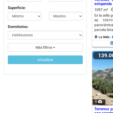
estupenda
Superficie:
1097 m²
En la sella 
de 1097m2
panorámica
Dormitorios:
parcela lista
La Sella -
Más filtros
139.
Actualizar
1
Terrenos p