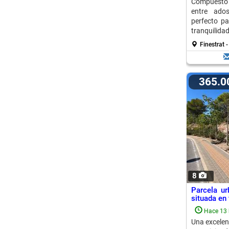
Compuesto
entre ados
perfecto pa
tranquilidad 
Finestrat -
365.
8
Parcela u
situada en 
Hace 13 
Una excelen