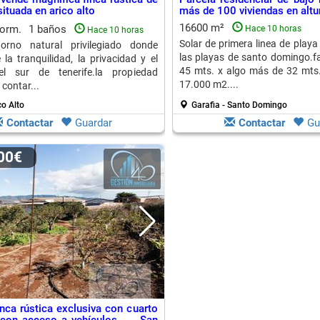
ituada en arico alto
más de 100 viviendas en altur
16600 m²
dorm.
1 baños
Hace 10 horas
Hace 10 horas
Solar de primera linea de playa
rno natural privilegiado donde
las playas de santo domingo.
 la tranquilidad, la privacidad y el
45 mts. x algo más de 32 mts.
l sur de tenerife.la propiedad
17.000 m2....
contar...
co Alto
Garafia - Santo Domingo
Contactar
Guardar
Contactar
Gu
000€
inca rústica exclusiva con cuarto