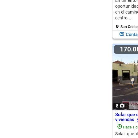
En un entor
oportunidad
en el camin
centro...
San Cristo
Conta
170.
8
Solar que 
viviendas 
Provincia
Hace 1 d
Solar que 