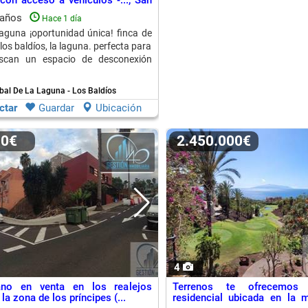
con acceso a vehículos -..., San
De La Laguna
baños
Hace 1 día
 laguna ¡oportunidad única! finca de
os baldíos, la laguna. perfecta para
scan un espacio de desconexión
bal De La Laguna - Los Baldíos
ctar
Guardar
Ubicación
00€
2.450.000€
4
ano en venta en los realejos
Terrenos te ofrecemos 
la zona de los príncipes (...
residencial ubicada en la m