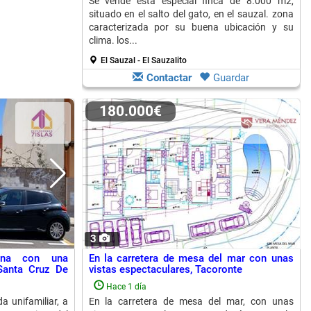
Se vende esta especial finca de 8.000 m2,
situado en el salto del gato, en el sauzal. zona
caracterizada por su buena ubicación y su
clima. los...
El Sauzal - El Sauzalito
Contactar
Guardar
180.000€
3
bana con una
En la carretera de mesa del mar con unas
Santa Cruz De
vistas espectaculares, Tacoronte
Hace 1 día
da unifamiliar, a
En la carretera de mesa del mar, con unas