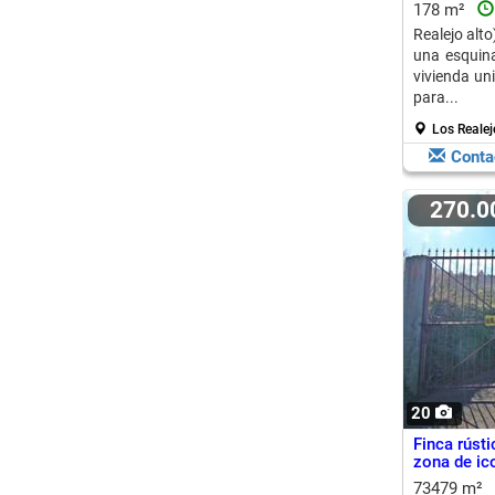
178 m²
Realejo alto
una esquina
vivienda un
para...
Los Realej
Conta
270.
20
Finca rústi
zona de ico
73479 m²