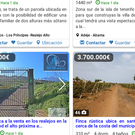
Adeje
1440 m²
Hace 1 día
Hace 1 día
), se trata de un parcela ubicada en
Zona sur de la isla de tenerif
 con la posibilidad de edificar una
para que construyas la villa d
ifamiliar de dos alturas más sótano
cual tendrá una vista espectacul
a la...
os - Los Príncipes -Realejo Alto
Adeje - Abama
ctar
Guardar
Ubicación
Contactar
Guardar
000€
3.700.000€
46
ca a la venta en los realejos en la
Finca rústica ubica en san
d el alto próxima a...
cerca de la costa del municipi
Ursula
310 m²
4 dorm.
4 baños
Hace 1 día