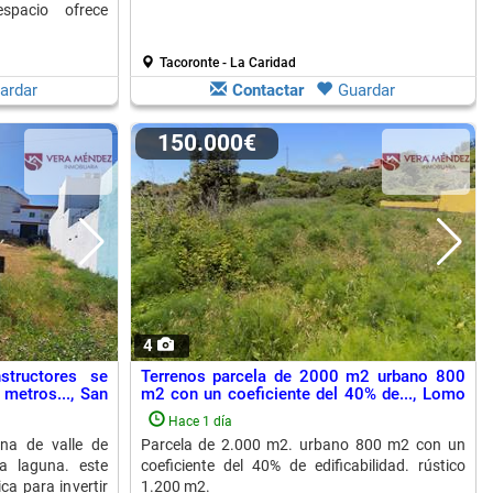
espacio ofrece
Tacoronte - La Caridad
ardar
Contactar
Guardar
150.000€
4
structores se
Terrenos parcela de 2000 m2 urbano 800
metros..., San
m2 con un coeficiente del 40% de..., Lomo
Colorado
Hace 1 día
na de valle de
Parcela de 2.000 m2. urbano 800 m2 con un
a laguna. este
coeficiente del 40% de edificabilidad. rústico
ca para invertir
1.200 m2.