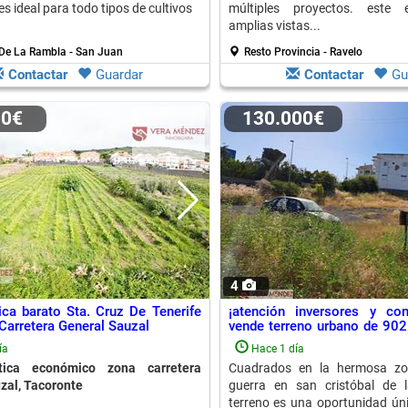
es ideal para todo tipos de cultivos
múltiples proyectos. este 
amplias vistas...
De La Rambla - San Juan
Resto Provincia - Ravelo
Contactar
Guardar
Contactar
Gu
00€
130.000€
4
ica barato Sta. Cruz De Tenerife
¡atención inversores y con
Carretera General Sauzal
vende terreno urbano de 902 
Cristobal De La Laguna
ía
Hace 1 día
tica económico zona carretera
Cuadrados en la hermosa zo
zal, Tacoronte
guerra en san cristóbal de l
terreno es una oportunidad úni