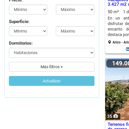
Precio:
3.427 m2 s
50 m²
1 
En un ento
Superficie:
disfrutar de
encanto de
destaca por 
Arico - Ari
Dormitorios:
149.
Más filtros
Actualizar
35
Terrenos f