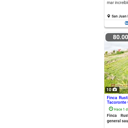
mar increíbl
San Juan 
80.0
10
Finca Rust
Tacoronte 
Hace 1 d
Finca Rus
general sau