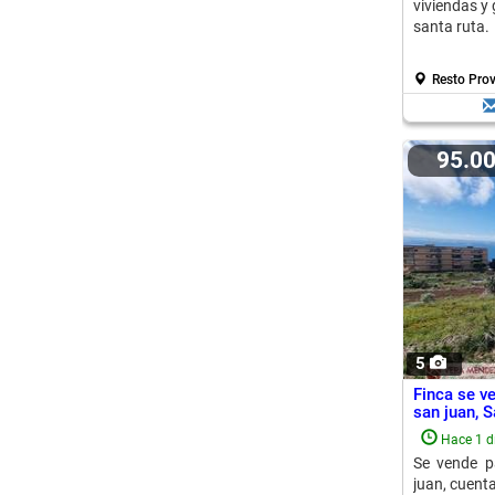
viviendas y 
santa ruta.
Resto Prov
95.0
5
Finca se ve
san juan, 
Hace 1 d
Se vende p
juan, cuent