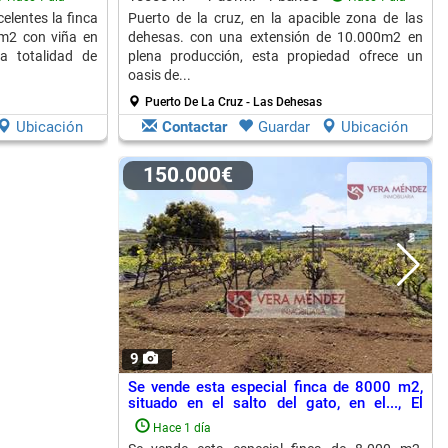
elentes la finca
Puerto de la cruz, en la apacible zona de las
0m2 con viña en
dehesas. con una extensión de 10.000m2 en
a totalidad de
plena producción, esta propiedad ofrece un
oasis de...
Puerto De La Cruz - Las Dehesas
Ubicación
Contactar
Guardar
Ubicación
150.000€
9
Se vende esta especial finca de 8000 m2,
situado en el salto del gato, en el..., El
Sauzal
Hace 1 día