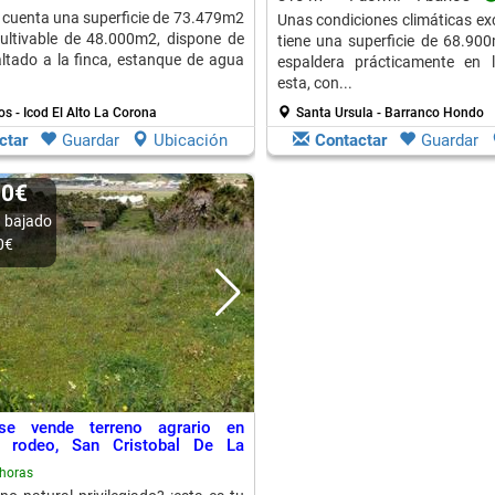
, cuenta una superficie de 73.479m2
Unas condiciones climáticas exc
ultivable de 48.000m2, dispone de
tiene una superficie de 68.90
ltado a la finca, estanque de agua
espaldera prácticamente en l
esta, con...
os - Icod El Alto La Corona
Santa Ursula - Barranco Hondo
ctar
Guardar
Ubicación
Contactar
Guardar
00€
 bajado
0€
se vende terreno agrario en
 rodeo, San Cristobal De La
horas