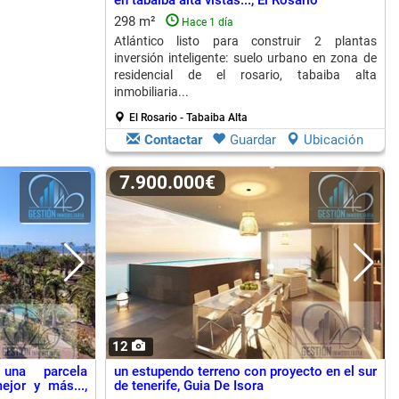
en tabaiba alta vistas..., El Rosario
298 m²
Hace 1 día
Atlántico listo para construir 2 plantas
inversión inteligente: suelo urbano en zona de
residencial de el rosario, tabaiba alta
inmobiliaria...
El Rosario - Tabaiba Alta
Contactar
Guardar
Ubicación
7.900.000€
12
una parcela
un estupendo terreno con proyecto en el sur
ejor y más...,
de tenerife, Guia De Isora