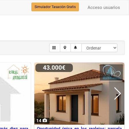
Simulador Tasación Gratis
Acceso usuarios
43.000€
14
 más diez para
Oportunidad única en los realejos: parcela