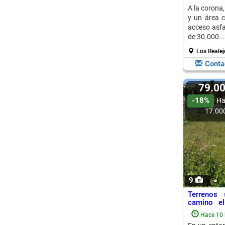
A la corona
y un área c
acceso asfa
de 30.000...
Los Realej
Conta
79.0
-18%
Ha
17.00
9
Terrenos 
camino el
Laguna
Hace 10 