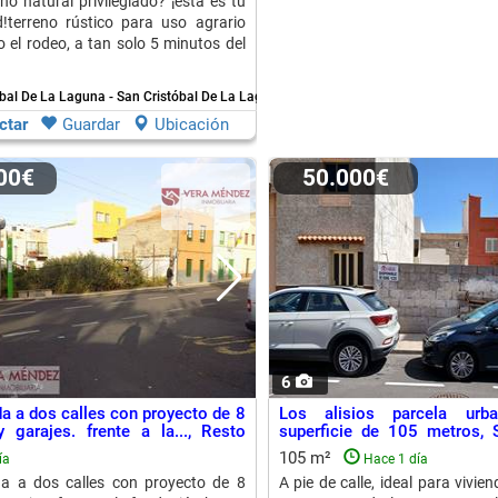
no natural privilegiado? ¡esta es tu
!terreno rústico para uso agrario
o el rodeo, a tan solo 5 minutos del
bal De La Laguna - San Cristóbal De La Laguna
ctar
Guardar
Ubicación
000€
50.000€
6
da a dos calles con proyecto de 8
Los alisios parcela ur
y garajes. frente a la..., Resto
superficie de 105 metros, 
Tenerife
105 m²
ía
Hace 1 día
da a dos calles con proyecto de 8
A pie de calle, ideal para vivien