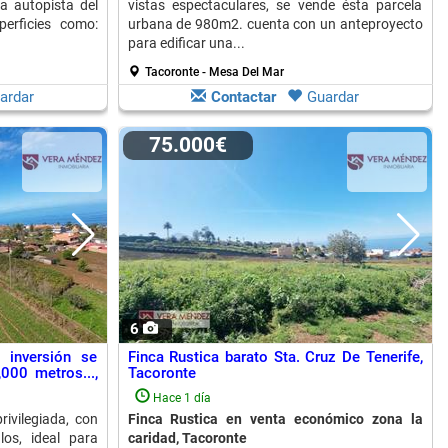
a autopista del
vistas espectaculares, se vende ésta parcela
erficies como:
urbana de 980m2. cuenta con un anteproyecto
para edificar una...
Tacoronte - Mesa Del Mar
ardar
Contactar
Guardar
75.000€
6
 inversión se
Finca Rustica barato Sta. Cruz De Tenerife,
000 metros...,
Tacoronte
Hace 1 día
ivilegiada, con
Finca Rustica en venta económico zona la
los, ideal para
caridad, Tacoronte