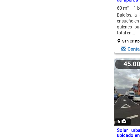
de aperos 
Cristobal 
60 m²
1 
Baldíos, la
ensueño en l
quienes bu
total en...
San Cristo
Conta
45.0
6
Solar urb
ubicado en 