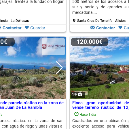
garajes. frente a la fundación hogar
500 metros de los accesos a l
sur y norte y de grandes sup
mercadona,...
incia - La Dehesas
Santa Cruz De Tenerife - Alisios
Contactar
Guardar
Contactar
Gu
00€
120.000€
19
nde parcela rústica en la zona de
Finca ¡gran oportunidad de
San Juan De La Rambla
vende terreno rústico de 12,
Resto Provincia
ía
Hace 1 día
arcela rústica. en la zona de san
Cuadrados en una ubicación pr
a con agua de riego y unas vistas al
excelente acceso para vehícu