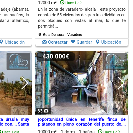
12000 m²
Hace 1 día
e adeje (abama),
En la zona de varadero- alcala . este proyecto
e tus sueños, la
consta de 55 viviendas de gran lujo divididas en
ar al atlántico,
dos bloques con vistas al mar, lo que te
permitirá...
Guia De Isora - Varadero
Ubicación
Contactar
Guardar
Ubicación
430.000€
33
ta úrsula muy
¡oportunidad única en tenerife finca de
o con..., Santa
plátanos en pleno corazón del puerto de...,
Puerto De La Cruz
10000 m²
1 dorm.
1 baños
Hace 1 día
Hace 1 día