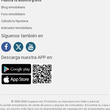
Publica tu anuncio gratis
Blog inmobiliario
Foro inmobiliario
Calcula tu hipoteca
Indicador Inmobiliario
Síguenos también en
Descarga nuestra APP en:
© 2002-2026 hogaria.net, Prohibido su reproducción total o parcial
 alquiler de inmuebles. Encontrar tu casa o
piso, es mucho más fácil con la disponibilidad de navegación de propiedades qu