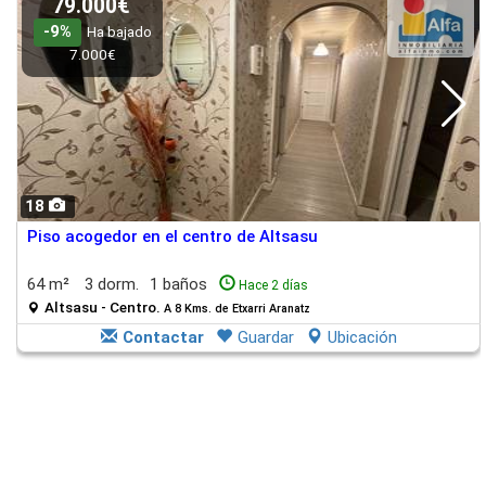
79.000€
-9%
Ha bajado
7.000€
18
Piso acogedor en el centro de Altsasu
64 m²
3 dorm.
1 baños
Hace 2 días
Altsasu - Centro.
A 8 Kms. de Etxarri Aranatz
Contactar
Guardar
Ubicación