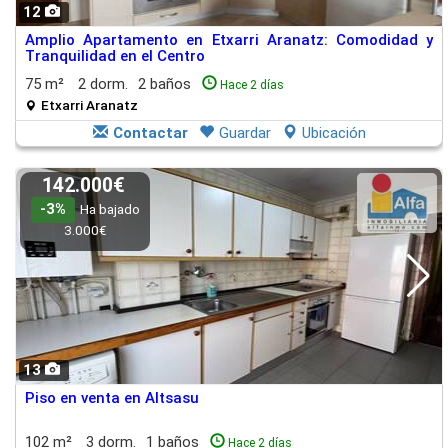
12
Amplio Apartamento en Etxarri Aranatz: Comodidad y
Tranquilidad en el Centro
75 m²
2 dorm.
2 baños
Hace 2 días
Etxarri Aranatz
Contactar
Guardar
Ubicación
142.000€
-3%
Ha bajado
3.000€
13
Piso en venta en Altsasu
102 m²
3 dorm.
1 baños
Hace 2 días