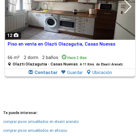
12
Piso en venta en Olazti Olazagutia, Casas Nuevas
66 m²
2 dorm.
2 baños
Hace 2 días
Olazti Olazagutia - Casas Nuevas.
A 11 Kms. de Etxarri Aranatz
Contactar
Guardar
Ubicación
Te puede interesar:
comprar pisos amueblados en etxarri aranatz
comprar pisos amueblados en altsasu