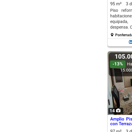
95 m²
3 
Piso refo
habitacione
equipada,
despensa. C
Ponferrada
105.
-13%
Ha
15.00
14
Amplio Pi
con Terra
97 m²
3 