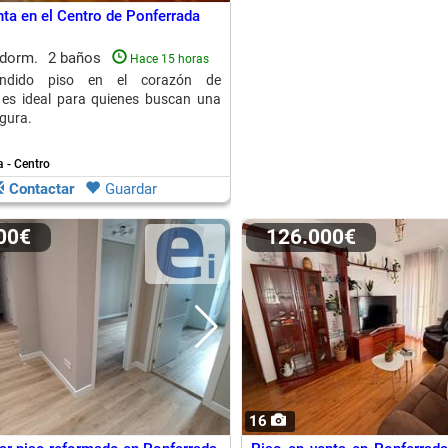
nta en el Centro de Ponferrada
 dorm.
2 baños
Hace 15 horas
éndido piso en el corazón de
 es ideal para quienes buscan una
egura.
 - Centro
Contactar
Guardar
000€
126.000€
16