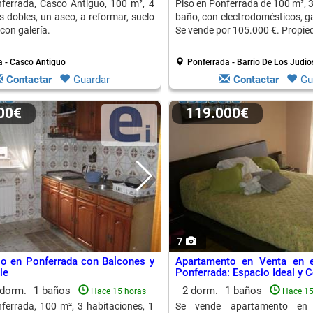
ferrada, Casco Antiguo, 100 m², 4
Piso en Ponferrada de 100 m², 3
s dobles, un aseo, a reformar, suelo
baño, con electrodomésticos, g
con galería.
Se vende por 105.000 €. Propied
a - Casco Antiguo
Ponferrada - Barrio De Los Judio
Contactar
Guardar
Contactar
Gu
000€
119.000€
7
o en Ponferrada con Balcones y
Apartamento en Venta en 
le
Ponferrada: Espacio Ideal y
 dorm.
1 baños
2 dorm.
1 baños
Hace 15 horas
Hace 15
ferrada, 100 m², 3 habitaciones, 1
Se vende apartamento en 