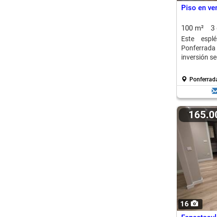
Piso en ve
100 m²
3
Este espl
Ponferrada
inversión s
Ponferrada
165.
16