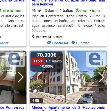
 Barrio de los
Amplio Piso en el Corazón de Ponferrada
para Renovar
96 m²
3 dorm.
1 baños
Hace 15 horas
Hace 15 horas
el Barrio de los
Piso en Ponferrada, zona Centro, 96 m², 3
ias. Con tres
habitaciones, un baño, para reformar. Extras:
o te lo pierdas!
agua, ascensor, calefacción, luminoso. Precio:
60,000 €.
s
Ponferrada - Centro
ardar
Contactar
Guardar
70.000€
+16%
Ha subido
10.000€
4
de Ponferrada
Moderno Apartamento de 2 Habitaciones