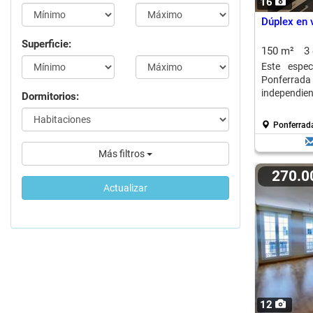
16
Dúplex en 
Superficie:
150 m²
3
Este espec
Ponferrada
independiente
Dormitorios:
Ponferrada
Más filtros
270.
Actualizar
12