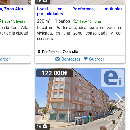
16
a, Zona Alta
Local en Ponferrada, múltiples
posibilidades
290 m²
1 baños
Hace 15 horas
Hace 15 horas
en la Zona Alta
Local en Ponferrada, ideal para convertir en
tar de la ciudad
vivienda, en una zona consolidada y con
servicios.
Ponferrada - Zona Alta
ardar
Contactar
Guardar
122.000€
16