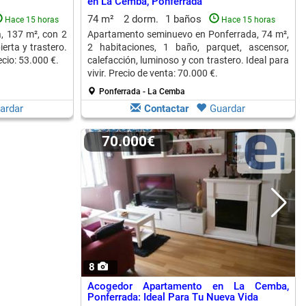
en La Cemba, Ponferrada
74 m²
2 dorm.
1 baños
Hace 15 horas
Hace 15 horas
a, 137 m², con 2
Apartamento seminuevo en Ponferrada, 74 m²,
erta y trastero.
2 habitaciones, 1 baño, parquet, ascensor,
ecio: 53.000 €.
calefacción, luminoso y con trastero. Ideal para
vivir. Precio de venta: 70.000 €.
Ponferrada - La Cemba
ardar
Contactar
Guardar
70.000€
8
Acogedor Apartamento en La Cemba,
Ponferrada: Ideal Para Tu Nueva Vida