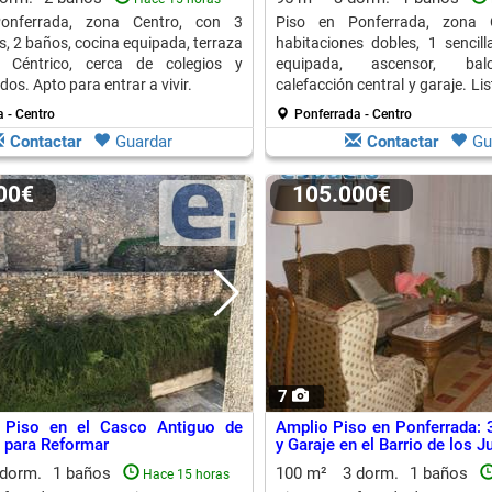
onferrada, zona Centro, con 3
Piso en Ponferrada, zona 
s, 2 baños, cocina equipada, terraza
habitaciones dobles, 1 sencill
. Céntrico, cerca de colegios y
equipada, ascensor, bal
os. Apto para entrar a vivir.
calefacción central y garaje. Li
vivir.
 - Centro
Ponferrada - Centro
Contactar
Guardar
Contactar
Gu
000€
105.000€
7
 Piso en el Casco Antiguo de
Amplio Piso en Ponferrada: 
 para Reformar
y Garaje en el Barrio de los J
 dorm.
1 baños
100 m²
3 dorm.
1 baños
Hace 15 horas