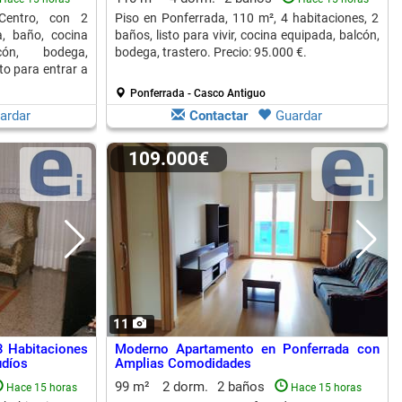
Centro, con 2
Piso en Ponferrada, 110 m², 4 habitaciones, 2
a, baño, cocina
baños, listo para vivir, cocina equipada, balcón,
cón, bodega,
bodega, trastero. Precio: 95.000 €.
sto para entrar a
Ponferrada - Casco Antiguo
ardar
Contactar
Guardar
109.000€
11
3 Habitaciones
Moderno Apartamento en Ponferrada con
udíos
Amplias Comodidades
99 m²
2 dorm.
2 baños
Hace 15 horas
Hace 15 horas