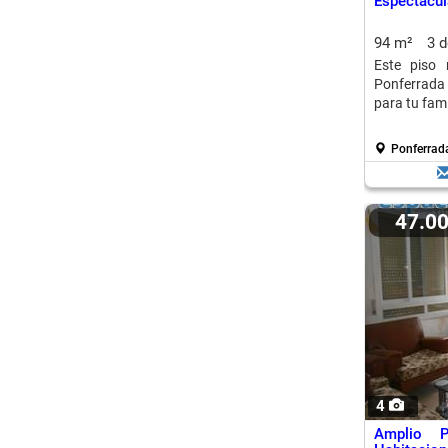
Espectacul
94 m²
3 
Este piso 
Ponferrada 
para tu fami
Ponferrada
47.0
4
Amplio 