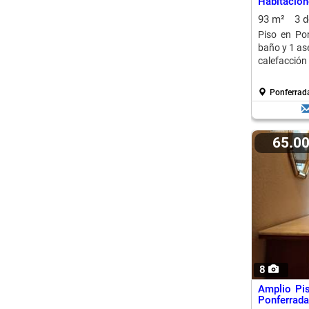
Habitacion
93 m²
3 
Piso en Pon
baño y 1 ase
calefacción 
Ponferrada
65.0
8
Amplio Pi
Ponferrada