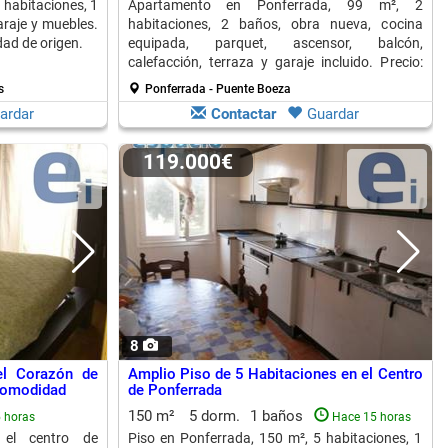
 habitaciones, 1
Apartamento en Ponferrada, 99 m², 2
araje y muebles.
habitaciones, 2 baños, obra nueva, cocina
ad de origen.
equipada, parquet, ascensor, balcón,
calefacción, terraza y garaje incluido. Precio:
109.000 €.
s
Ponferrada - Puente Boeza
ardar
Contactar
Guardar
119.000€
8
el Corazón de
Amplio Piso de 5 Habitaciones en el Centro
 Comodidad
de Ponferrada
150 m²
5 dorm.
1 baños
 horas
Hace 15 horas
el centro de
Piso en Ponferrada, 150 m², 5 habitaciones, 1