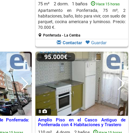
75 m²
2 dorm.
1 baños
Hace 15 horas
Apartamento en Ponferrada, 75 m², 2
habitaciones, baño, listo para vivir, con suelo de
parquet, cocina americana y luminoso. Precio:
70.000 €.
Ponferrada - La Cemba
Contactar
Guardar
95.000€
8
e Ponferrada:
Amplio Piso en el Casco Antiguo de
Ponferrada con 4 Habitaciones y Trastero
110 m²
4 dorm.
2 baños
Hace 15 horas
Hace 15 horas