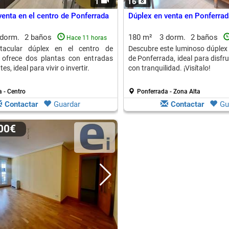
1
16
venta en el centro de Ponferrada
Dúplex en venta en Ponferrad
 dorm.
2 baños
180 m²
3 dorm.
2 baños
Hace 11 horas
tacular dúplex en el centro de
Descubre este luminoso dúplex 
 ofrece dos plantas con entradas
de Ponferrada, ideal para disfru
s, ideal para vivir o invertir.
con tranquilidad. ¡Visítalo!
 - Centro
Ponferrada - Zona Alta
Contactar
Guardar
Contactar
Gu
000€