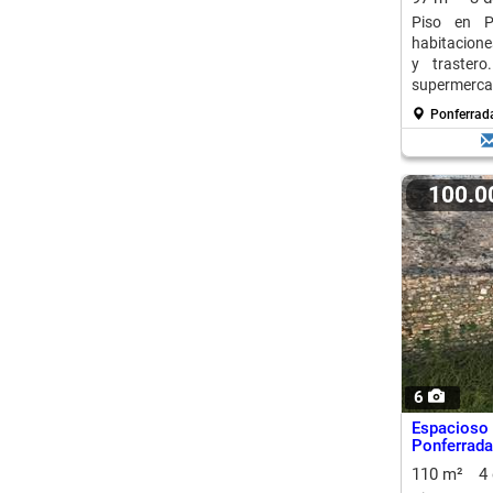
Piso en P
habitacione
y trastero
supermercad
Ponferrada
100.
6
Espacioso
Ponferrada
110 m²
4