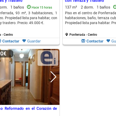
es y Trastero
con Terraza y Trastero
dorm.
1 baños
137 m²
2 dorm.
1 baños
Hace 15 horas
ferrada, 93 m², 3 habitaciones, 1
Piso en el centro de Ponferrad
o. Propiedad lista para habitar, con
habitaciones, baño, terraza cubi
y trastero. Precio: 49.000 €.
Propiedad lista para habitar. Pr
 - Centro
Ponferrada - Centro
Contactar
Guardar
Contactar
Gu
00€
so Reformado en el Corazón de