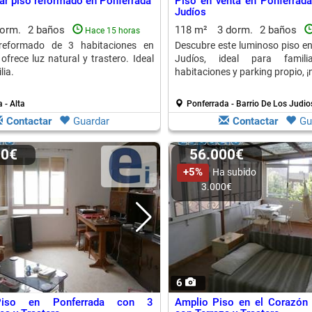
ar piso reformado en Ponferrada
Piso en venta en Ponferrada,
Judíos
dorm.
2 baños
118 m²
3 dorm.
2 baños
Hace 15 horas
reformado de 3 habitaciones en
Descubre este luminoso piso en 
ofrece luz natural y trastero. Ideal
Judíos, ideal para famil
lia.
habitaciones y parking propio, ¡n
 - Alta
Ponferrada - Barrio De Los Judio
Contactar
Guardar
Contactar
Gu
00€
56.000€
+5%
Ha subido
3.000€
6
Piso en Ponferrada con 3
Amplio Piso en el Corazón 