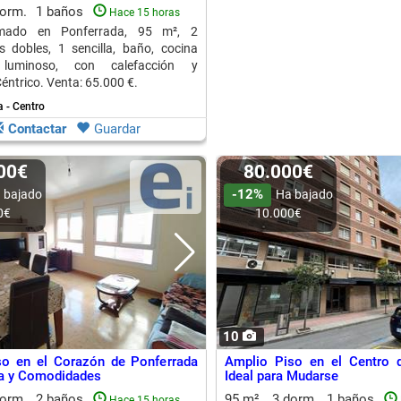
dorm.
1 baños
Hace 15 horas
rmado en Ponferrada, 95 m², 2
s dobles, 1 sencilla, baño, cocina
 luminoso, con calefacción y
éntrico. Venta: 65.000 €.
 - Centro
Contactar
Guardar
000€
80.000€
-12%
 bajado
Ha bajado
0€
10.000€
10
so en el Corazón de Ponferrada
Amplio Piso en el Centro d
za y Comodidades
Ideal para Mudarse
dorm.
2 baños
95 m²
3 dorm.
1 baños
Hace 15 horas