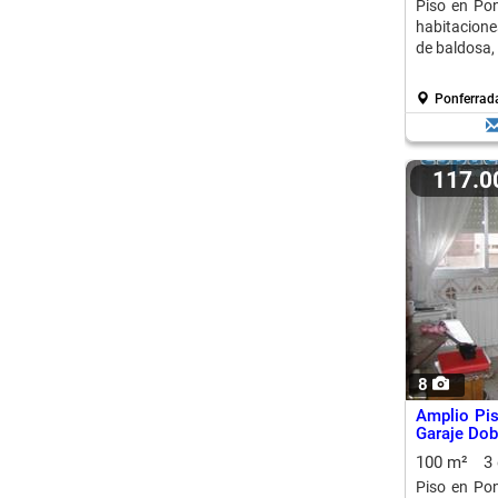
Piso en Pon
habitacione
de baldosa, 
Ponferrad
117.
8
Amplio Pis
Garaje Dob
100 m²
3
Piso en Pon