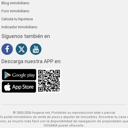
Blog inmobiliario
Foro inmobiliario
Calcula tu hipoteca
Indicador Inmobiliario
Síguenos también en
Descarga nuestra APP en:
© 2002-2026 hogaria.net, Prohibido su reproducción total o parcial
 alquiler de inmuebles. Encontrar tu casa o
piso, es mucho más fácil con la disponibilidad de navegación de propiedades qu
HOGARIA puede ofrecerle.