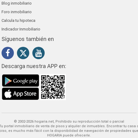
Blog inmobiliario
Foro inmobiliario
Calcula tu hipoteca
Indicador Inmobiliario
Síguenos también en
Descarga nuestra APP en:
© 2002-2026 hogaria.net, Prohibido su reproducción total o parcial
 alquiler de inmuebles. Encontrar tu casa o
piso, es mucho más fácil con la disponibilidad de navegación de propiedades qu
HOGARIA puede ofrecerle.