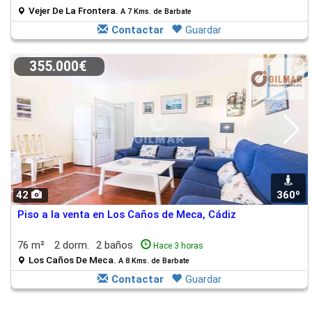
Vejer De La Frontera.
A 7 Kms. de Barbate
Contactar
Guardar
355.000€
42
360º
Piso a la venta en Los Caños de Meca, Cádiz
76 m²
2 dorm.
2 baños
Hace 3 horas
Los Caños De Meca.
A 8 Kms. de Barbate
Contactar
Guardar