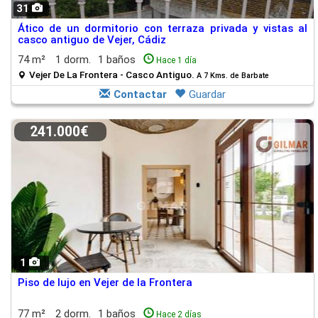
31
Ático de un dormitorio con terraza privada y vistas al
casco antiguo de Vejer, Cádiz
74 m²
1 dorm.
1 baños
Hace 1 día
Vejer De La Frontera - Casco Antiguo.
A 7 Kms. de Barbate
Contactar
Guardar
241.000€
1
Piso de lujo en Vejer de la Frontera
77 m²
2 dorm.
1 baños
Hace 2 días