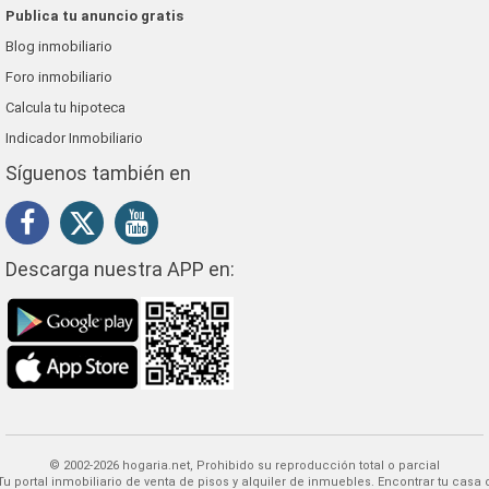
Publica tu anuncio gratis
Blog inmobiliario
Foro inmobiliario
Calcula tu hipoteca
Indicador Inmobiliario
Síguenos también en
Descarga nuestra APP en:
© 2002-2026 hogaria.net, Prohibido su reproducción total o parcial
 alquiler de inmuebles. Encontrar tu casa o