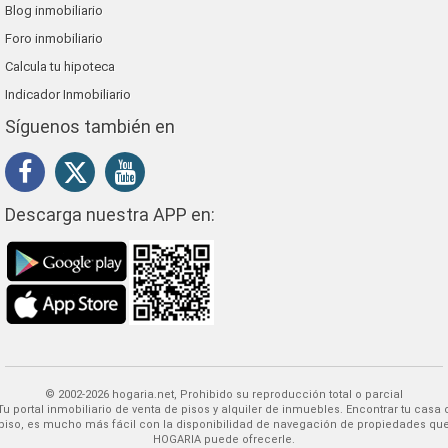
Blog inmobiliario
Foro inmobiliario
Calcula tu hipoteca
Indicador Inmobiliario
Síguenos también en
Descarga nuestra APP en:
© 2002-2026 hogaria.net, Prohibido su reproducción total o parcial
 alquiler de inmuebles. Encontrar tu casa o
piso, es mucho más fácil con la disponibilidad de navegación de propiedades qu
HOGARIA puede ofrecerle.