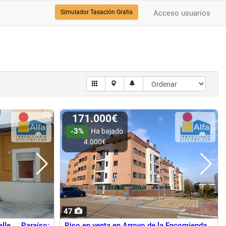
Simulador Tasación Gratis
Acceso usuarios
171.000€
-3%
Ha bajado
4.000€
47
le Paraíso:
Piso en venta en Arroyo de la Encomienda