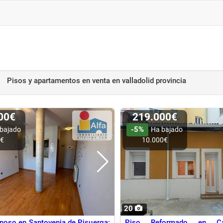
Pisos y apartamentos en venta
en valladolid provincia
000€
219.000€
-5%
bajado
Ha bajado
0€
10.000€
20
noso en Santovenia de Pisuerga:
Piso Reformado en Cal