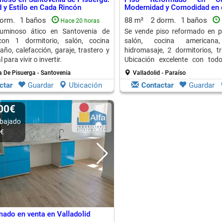
y Estilo en Cada Rincón
Modernidad y Comodidad en e
dorm.
1 baños
88 m²
2 dorm.
1 baños
Hace 20 horas
uminoso ático en Santovenia de
Se vende piso reformado en p
con 1 dormitorio, salón, cocina
salón, cocina american
año, calefacción, garaje, trastero y
hidromasaje, 2 dormitorios, tr
 para vivir o invertir.
Ubicación excelente con todo
cercanos.
 De Pisuerga - Santovenia
Valladolid - Paraíso
ctar
Guardar
Ubicación
Contactar
Guardar
000€
bajado
0€
mado en venta en Valladolid