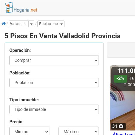
Inicio
Dropdown
Valladolid
Poblaciones
5 Pisos En Venta Valladolid Provincia
Operación:
111.
Población:
-2%
Ha 
2.00
Tipo inmueble:
Precio:
31
Ático Lumi