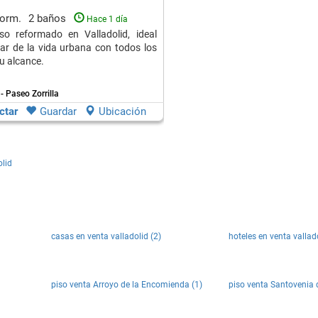
dorm.
2 baños
Hace 1 día
so reformado en Valladolid, ideal
tar de la vida urbana con todos los
tu alcance.
- Paseo Zorrilla
ctar
Guardar
Ubicación
olid
casas en venta valladolid (2)
hoteles en venta vallado
piso venta Arroyo de la Encomienda (1)
piso venta Santovenia 