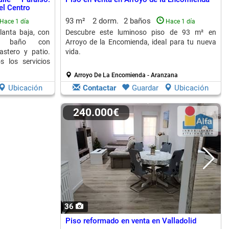
l Centro
93 m²
2 dorm.
2 baños
Hace 1 día
Hace 1 día
lanta baja, con
Descubre este luminoso piso de 93 m² en
a, baño con
Arroyo de la Encomienda, ideal para tu nueva
astero y patio.
vida.
s los servicios
Arroyo De La Encomienda - Aranzana
Ubicación
Contactar
Guardar
Ubicación
240.000€
36
Piso reformado en venta en Valladolid