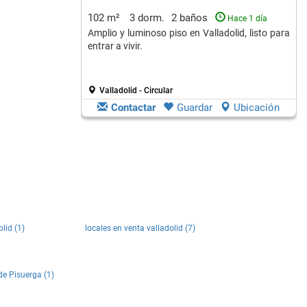
102 m²
3 dorm.
2 baños
Hace 1 día
Amplio y luminoso piso en Valladolid, listo para
entrar a vivir.
Valladolid - Circular
Contactar
Guardar
Ubicación
lid (1)
locales en venta valladolid (7)
de Pisuerga (1)