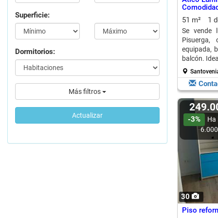
Comodidad 
Superficie:
51 m²
1 
Se vende l
Pisuerga, 
equipada, b
Dormitorios:
balcón. Ideal
Santovenia
Conta
Más filtros
249.
Actualizar
-3%
Ha 
6.00
30
Piso refor