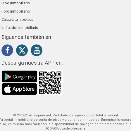
Blog inmobiliario
Foro inmobiliario
Calcula tu hipoteca
Indicador Inmobiliario
Síguenos también en
Descarga nuestra APP en:
© 2002-2026 hogaria.net, Prohibido su reproducción total o parcial
 alquiler de inmuebles. Encontrar tu casa o
piso, es mucho más fácil con la disponibilidad de navegación de propiedades qu
HOGARIA puede ofrecerle.