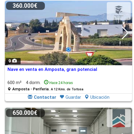
360.000€
9
Nave en venta en Amposta, gran potencial
600 m²
4 dorm.
Hace 24 horas
Amposta - Periferia.
A 12 Kms. de Tortosa
Contactar
Guardar
Ubicación
650.000€