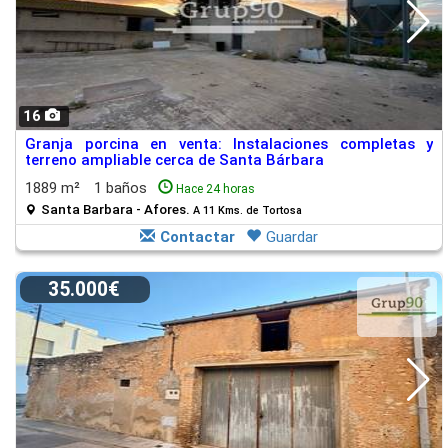
16
Granja porcina en venta: Instalaciones completas y
terreno ampliable cerca de Santa Bárbara
1889 m²
1 baños
Hace 24 horas
Santa Barbara - Afores.
A 11 Kms. de Tortosa
Contactar
Guardar
35.000€