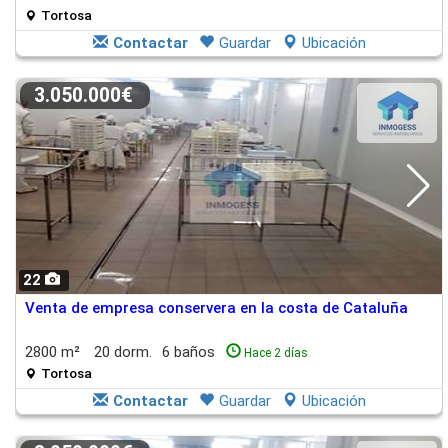
Tortosa
Contactar
Guardar
Ubicación
3.050.000€
22
Venta de empresa conservera en la costa de Cataluña
2800 m²
20 dorm.
6 baños
Hace 2 días
Tortosa
Contactar
Guardar
Ubicación