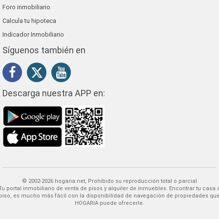
Foro inmobiliario
Calcula tu hipoteca
Indicador Inmobiliario
Síguenos también en
Descarga nuestra APP en:
© 2002-2026 hogaria.net, Prohibido su reproducción total o parcial
 alquiler de inmuebles. Encontrar tu casa o
piso, es mucho más fácil con la disponibilidad de navegación de propiedades qu
HOGARIA puede ofrecerle.