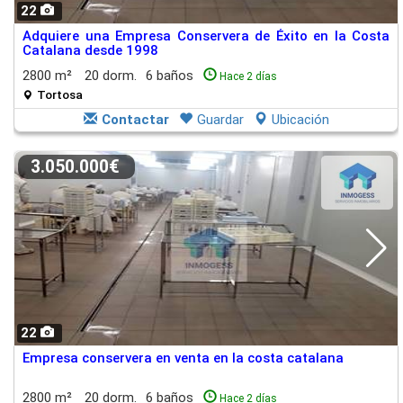
22
Adquiere una Empresa Conservera de Éxito en la Costa
Catalana desde 1998
2800 m²
20 dorm.
6 baños
Hace 2 días
Tortosa
Contactar
Guardar
Ubicación
3.050.000€
22
Empresa conservera en venta en la costa catalana
2800 m²
20 dorm.
6 baños
Hace 2 días