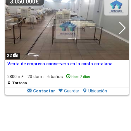
3.050.000€
22
Venta de empresa conservera en la costa catalana
2800 m²
20 dorm.
6 baños
Hace 2 días
Tortosa
Contactar
Guardar
Ubicación