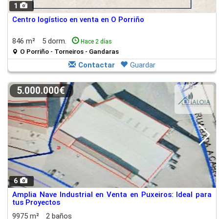
1
Centro logístico en venta en O Porriño
846 m²
5 dorm.
Hace 2 días
O Porriño - Torneiros - Gandaras
Contactar
Guardar
5.000.000€
6
Amplia Nave Industrial en Venta en Puxeiros: Ideal para
tus Proyectos
9975 m²
2 baños