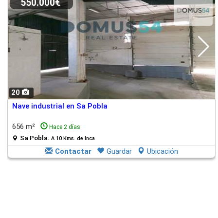
550.000€
20
Nave industrial en Sa Pobla
656 m²
Hace 2 días
Sa Pobla.
A 10 Kms. de Inca
Contactar
Guardar
Ubicación