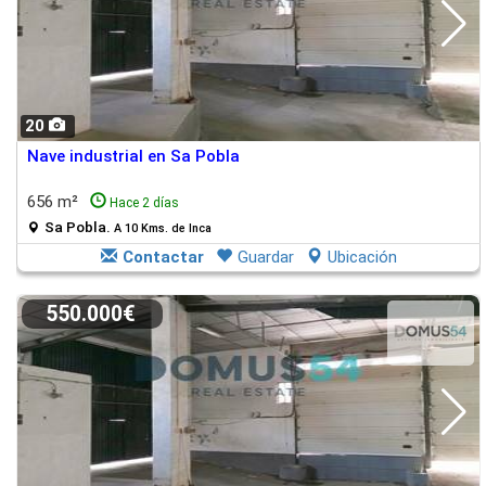
20
Nave industrial en Sa Pobla
656 m²
Hace 2 días
Sa Pobla.
A 10 Kms. de Inca
Contactar
Guardar
Ubicación
550.000€