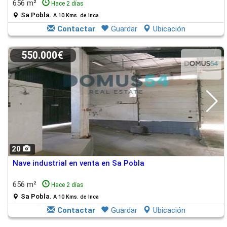
656 m²
Hace 2 días
Sa Pobla.
A 10 Kms. de Inca
Contactar
Guardar
Ubicación
550.000€
20
Nave industrial en venta en Sa Pobla
656 m²
Hace 2 días
Sa Pobla.
A 10 Kms. de Inca
Contactar
Guardar
Ubicación