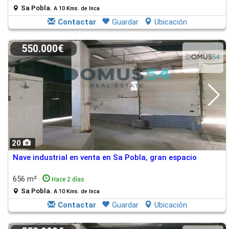
Sa Pobla.
A 10 Kms. de Inca
Contactar
Guardar
Ubicación
550.000€
20
Nave industrial en venta en Sa Pobla, gran espacio
656 m²
Hace 2 días
Sa Pobla.
A 10 Kms. de Inca
Contactar
Guardar
Ubicación