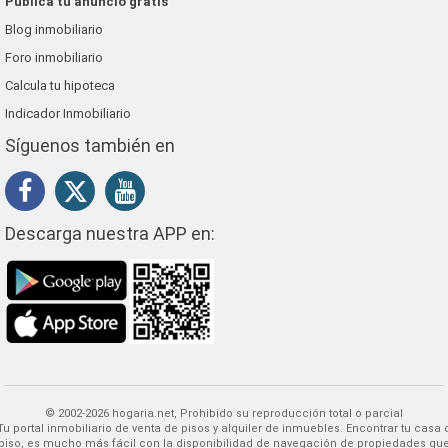
Publica tu anuncio gratis
Blog inmobiliario
Foro inmobiliario
Calcula tu hipoteca
Indicador Inmobiliario
Síguenos también en
Descarga nuestra APP en:
© 2002-2026 hogaria.net, Prohibido su reproducción total o parcial
 alquiler de inmuebles. Encontrar tu casa o
piso, es mucho más fácil con la disponibilidad de navegación de propiedades qu