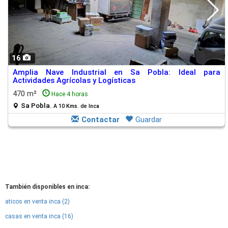
16
Amplia Nave Industrial en Sa Pobla: Ideal para
Actividades Agrícolas y Logísticas
470 m²
Hace 4 horas
Sa Pobla.
A 10 Kms. de Inca
Contactar
Guardar
También disponibles en inca:
aticos en venta inca (2)
casas en venta inca (16)