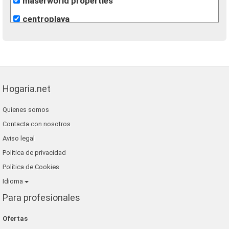
maserworld properties
centroplaya
vivacosta
inmoapi
maravilla costa
Hogaria.net
inmobiliaria romero merchante
Quienes somos
gilmar
Contacta con nosotros
romer playa inmobiliaria
Aviso legal
re/max inmomás
Política de privacidad
Política de Cookies
Idioma
Para profesionales
Ofertas