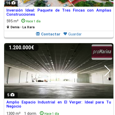
16
Inversión Ideal: Paquete de Tres Fincas con Amplias
Construcciones
595 m²
Hace 1 día
Denia - La Xara
Contactar
Guardar
1.200.000€
5
Amplio Espacio Industrial en El Verger: Ideal para Tu
Negocio
1300 m²
1 dorm.
Hace 1 día