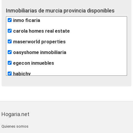
Inmobiliarias de murcia provincia disponibles
inmo ficaria
carola homes real estate
maserworld properties
oasyshome inmobiliaria
egecon inmuebles
habichy
tramit
gestion inmobiliaria las salinas
kolstad property
Hogaria.net
re/max inmomás
Quienes somos