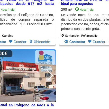
Espacios desde 617 m2 hasta
ideal para negocios
290 m²
Hace 1 día
Hace 1 día
arcelas en el Polígono de Candina,
Se vende nave de 290 m² en
ilidad de compra separada o
distribuida en dos plantas: tall
ificabilidad 1:1,5. Precio 250 €/m2.
y comedor, cocina, baños, ofici
primera, con puente-grúa.
 - Candina
Santander - Peñacastillo
ctar
Guardar
Ubicación
Contactar
Guardar
000€
trial en Polígono de Raos a la