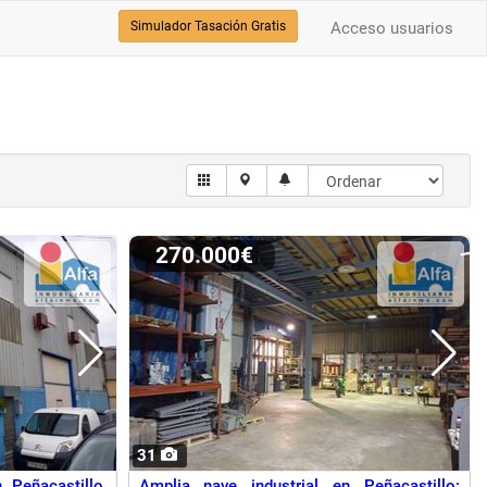
Simulador Tasación Gratis
Acceso usuarios
270.000€
31
Peñacastillo,
Amplia nave industrial en Peñacastillo: