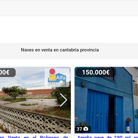
Naves en venta
en cantabria provincia
000€
150.000€
37
 en Venta en el Polígono de
Amplia nave de 290 m² en 