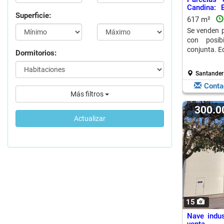
Candina: 
Superficie:
1802 m2
617 m²
Se venden p
con posib
conjunta. Ed
Dormitorios:
Santander
Conta
Más filtros
300.
Actualizar
15
Nave indus