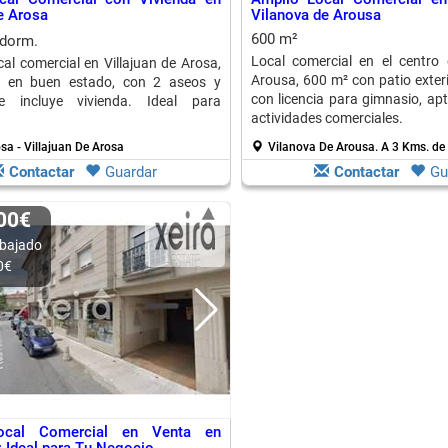
de Arosa
Vilanova de Arousa
600 m²
 dorm.
Local comercial en el centro
cal comercial en Villajuan de Arosa,
Arousa, 600 m² con patio exter
 en buen estado, con 2 aseos y
con licencia para gimnasio, ap
e incluye vivienda. Ideal para
actividades comerciales.
osa - Villajuan De Arosa
Vilanova De Arousa.
A 3 Kms. de 
Contactar
Guardar
Contactar
Gu
000€
bajado
0€
ocal Comercial en Venta en