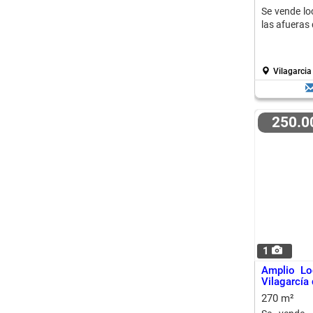
Se vende lo
las afueras 
Vilagarcia
250.
1
Amplio Lo
Vilagarcía
270 m²