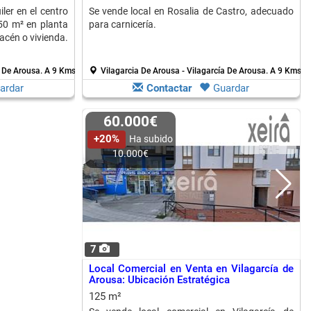
ler en el centro
Se vende local en Rosalia de Castro, adecuado
50 m² en planta
para carnicería.
macén o vivienda.
a De Arousa.
A 9 Kms. de Isla De Arosa
Vilagarcia De Arousa - Vilagarcía De Arousa.
A 9 Kms. d
ardar
Contactar
Guardar
60.000€
+20%
Ha subido
10.000€
7
Local Comercial en Venta en Vilagarcía de
Arousa: Ubicación Estratégica
125 m²