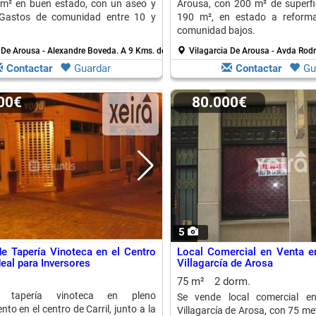
 m² en buen estado, con un aseo y
Arousa, con 200 m² de superfici
. Gastos de comunidad entre 10 y
190 m², en estado a reform
comunidad bajos.
 De Arousa - Alexandre Boveda.
A 9 Kms. de Isla De Arosa
Vilagarcia De Arousa - Avda Ro
Contactar
Guardar
Contactar
Gu
000€
80.000€
5
e Tapería Vinoteca en el Centro
Local Comercial en Venta e
Ideal para Inversores
Villagarcía de Arosa
75 m²
2 dorm.
 tapería vinoteca en pleno
Se vende local comercial e
to en el centro de Carril, junto a la
Villagarcía de Arosa, con 75 m