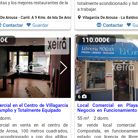
stas y los mejores restaurantes de la
totalmente acondicionado y lis
a trabajar.
 De Arousa - Carril.
A 9 Kms. de Isla De Arosa
Vilagarcia De Arousa - La Baldo
Contactar
Guardar
Contactar
Gu
00€
110.000€
6
rcial en el Centro de Villagarcía
Local Comercial en Playa
Amplio y Totalmente Equipado
Negocio en Funcionamiento 
Incluidas
 dorm.
55 m²
2 dorm.
rcial en venta en el centro de
Se vende local comercial
a de Arosa, 100 metros cuadrados,
Compostela, en funcionamie
acondicionado y con dos altillos,
estado, con licencia de librer