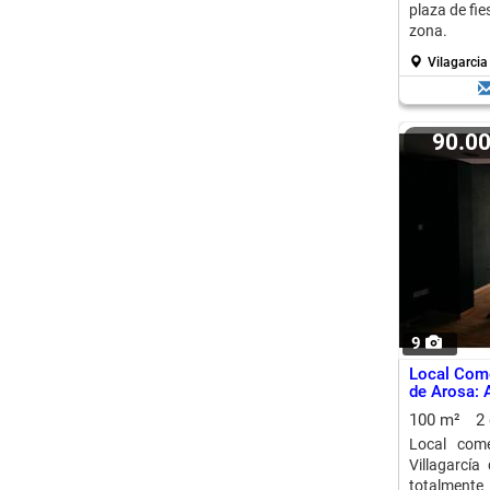
plaza de fie
zona.
Vilagarcia
90.0
9
Local Come
de Arosa: 
100 m²
2
Local come
Villagarcí
totalmente 