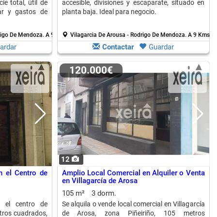
e total, útil de
accesible, divisiones y escaparate, situado en
ar y gastos de
planta baja. Ideal para negocio.
drigo De Mendoza.
A 9 Kms. de Isla De Arosa
Vilagarcia De Arousa - Rodrigo De Mendoza.
A 9 Kms. d
ardar
Contactar
Guardar
120.000€
12
n el Centro de
Amplio Local Comercial en Alquiler o Venta
en Villagarcía de Arosa
105 m²
3 dorm.
n el centro de
Se alquila o vende local comercial en Villagarcía
etros cuadrados,
de Arosa, zona Piñeiriño, 105 metros