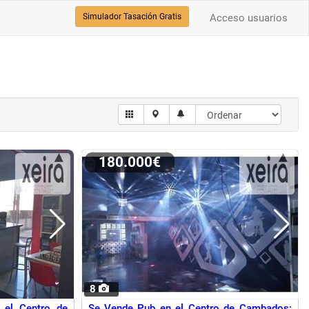
Simulador Tasación Gratis
Acceso usuarios
180.000€
8
 el Centro de
Se Vende Pub en el Centro de Cambados: