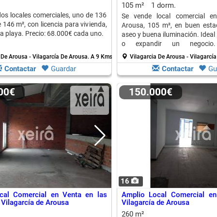
105 m²
1 dorm.
os locales comerciales, uno de 136
Se vende local comercial en
 146 m², con licencia para vivienda,
Arousa, 105 m², en buen estad
la playa. Precio: 68.000€ cada uno.
aseo y buena iluminación. Idea
o expandir un negocio.
estratégica.
 De Arousa - Vilagarcía De Arousa.
A 9 Kms. de Isla De Arosa
Vilagarcia De Arousa - Vilagarcí
Contactar
Guardar
Contactar
Gu
000€
150.000€
16
cal Comercial en Venta en las
Amplio Local Comercial en
 Vilagarcía de Arousa
Vilagarcía de Arousa
260 m²