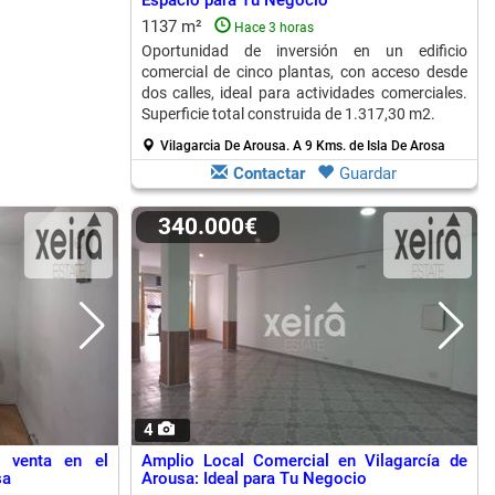
Espacio para Tu Negocio
1137 m²
Hace 3 horas
Oportunidad de inversión en un edificio
comercial de cinco plantas, con acceso desde
dos calles, ideal para actividades comerciales.
Superficie total construida de 1.317,30 m2.
Vilagarcia De Arousa.
A 9 Kms. de Isla De Arosa
Contactar
Guardar
340.000€
4
n venta en el
Amplio Local Comercial en Vilagarcía de
sa
Arousa: Ideal para Tu Negocio