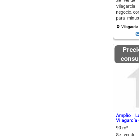
Se vende l
Vilagarcía
negocio, con
para minus
m².
Vilagarcia
Precio a
consu
Amplio L
Vilagarcía
90 m²
Se vende l