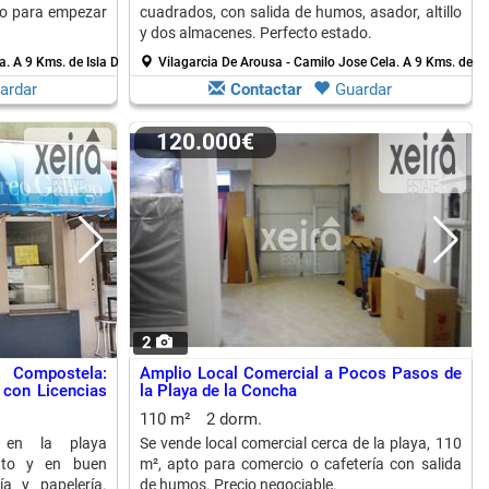
to para empezar
cuadrados, con salida de humos, asador, altillo
y dos almacenes. Perfecto estado.
sa.
A 9 Kms. de Isla De Arosa
Vilagarcia De Arousa - Camilo Jose Cela.
A 9 Kms. de Is
ardar
Contactar
Guardar
120.000€
2
 Compostela:
Amplio Local Comercial a Pocos Pasos de
con Licencias
la Playa de la Concha
110 m²
2 dorm.
 en la playa
Se vende local comercial cerca de la playa, 110
nto y en buen
m², apto para comercio o cafetería con salida
ía y papelería.
de humos. Precio negociable.