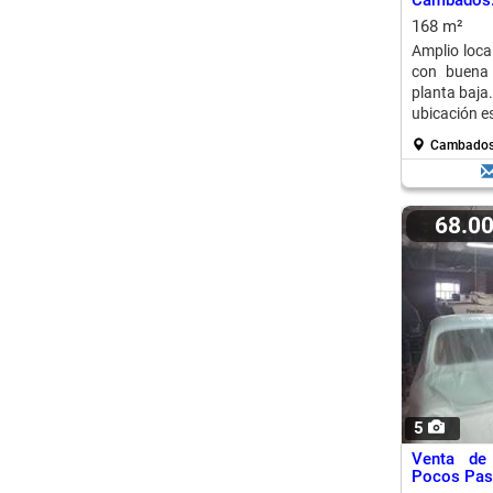
Cambados: 
168 m²
Amplio loca
con buena 
planta baja.
ubicación e
Cambado
68.0
5
Venta de
Pocos Paso