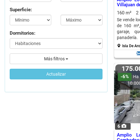
Villajuan 
Superficie:
160 m²
2
Se vende lo
de 160 m²,
garaje, qu
Dormitorios:
panadería.
Isla De Ar
Más filtros
175.
Actualizar
-6%
Ha 
10.00
6
Amplio L