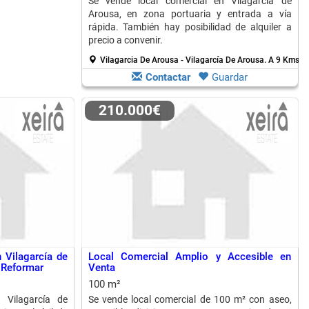
Se vende local comercial en Vilagarcía de
Arousa, en zona portuaria y entrada a vía
rápida. También hay posibilidad de alquiler a
precio a convenir.
Vilagarcia De Arousa - Vilagarcía De Arousa.
A 9 Kms. d
Contactar
Guardar
210.000€
 Vilagarcía de
Local Comercial Amplio y Accesible en
 Reformar
Venta
100 m²
 Vilagarcía de
Se vende local comercial de 100 m² con aseo,