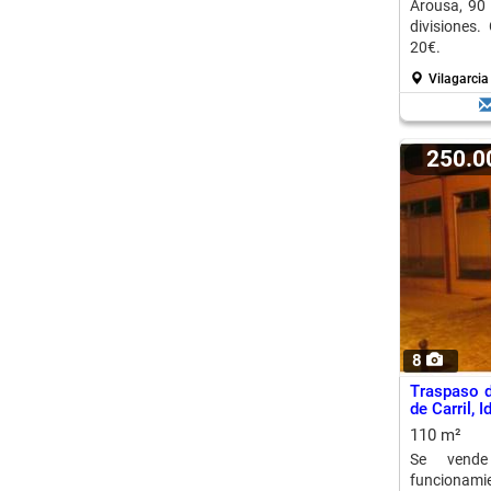
Arousa, 90
divisiones
20€.
Vilagarcia
250.
8
Traspaso d
de Carril, 
110 m²
Se vende
funcionamien