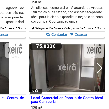
198 m²
Amplio local comercial en Vilagarcía de Arousa,
 Vilagarcía de
198 m², en buen estado, con aseo y escaparate.
o, con oficina,
Ideal para iniciar o expandir un negocio en zona
l para emprender
concurrida. Oportunidad única.
 Oportunidad
a De Arousa.
A 9 Kms. de Isla De Arosa
Vilagarcia De Arousa - Vilagarcía De Arousa.
A 9 Kms. d
ardar
Contactar
Guardar
75.000€
6
 el Centro de
Local Comercial en Rosalia de Castro Ideal
para Carnicería
120 m²