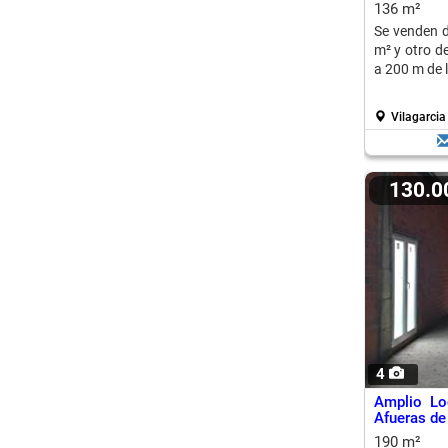
136 m²
Se venden d
m² y otro de
a 200 m de 
Vilagarcia
130.
4
Amplio Lo
Afueras de
190 m²