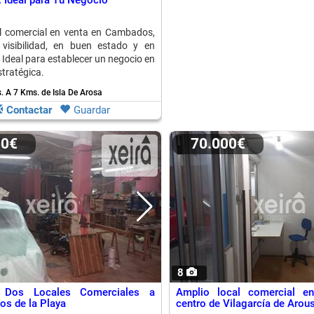
Ideal para Tu Negocio
l comercial en venta en Cambados,
visibilidad, en buen estado y en
 Ideal para establecer un negocio en
stratégica.
s.
A 7 Kms. de Isla De Arosa
Contactar
Guardar
00€
70.000€
8
 Dos Locales Comerciales a
Amplio local comercial e
s de la Playa
centro de Vilagarcía de Arou