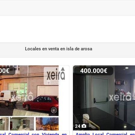
Locales en venta
en isla de arosa
000€
400.000€
24
cal Comercial con Vivienda en
Amplio Local Comercial en