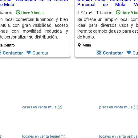
de Mula
Principal de Mula: Ver
Conexiones Óptimas
 baños
172 m²
1 baños
Hace 9 horas
Hace 9 ho
n local comercial luminoso y bien
Se ofrece un amplio local com
Mula, con gran visibilidad, acceso
ideal para diversos usos y b
onas con movilidad reducida y
Permite cambio de uso para est
de personalizar su distribución.
de humo.
la Centro
Mula
Contactar
Guardar
Contactar
Gu
casas en venta mula (2)
pisos en venta mula (1
2)
locales en venta beniel (1)
locales en venta orihuel