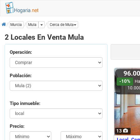
Inicio
Dropdown
Mula
Murcia
Cerca de Mula
2 Locales En Venta Mula
Operación:
96.0
Población:
-10%
Ha
10.00
Tipo inmueble:
Precio:
13
Local Com