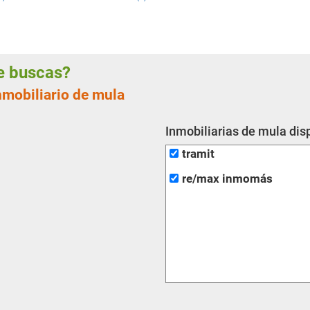
ue buscas?
nmobiliario de mula
Inmobiliarias de mula dis
tramit
re/max inmomás