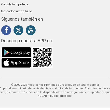
Calcula tu hipoteca
Indicador Inmobiliario
Síguenos también en
Descarga nuestra APP en:
© 2002-2026 hogaria.net, Prohibido su reproducción total o parcial
 alquiler de inmuebles. Encontrar tu casa o
piso, es mucho más fácil con la disponibilidad de navegación de propiedades qu
HOGARIA puede ofrecerle.