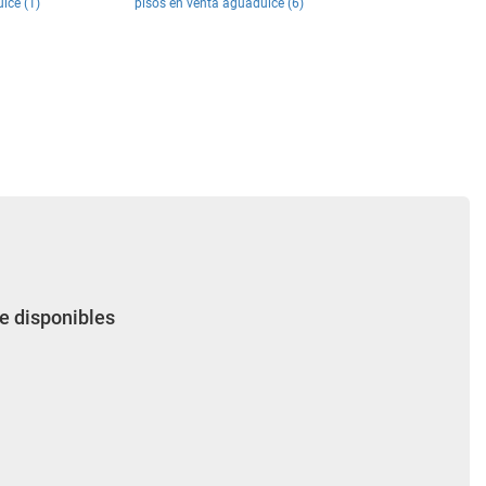
lce (1)
pisos en venta aguadulce (6)
e disponibles