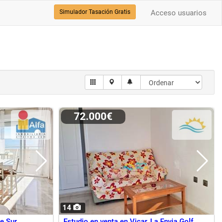
Simulador Tasación Gratis
Acceso usuarios
72.000€
14
e Sur
Estudio en venta en Vicar, La Envia Golf