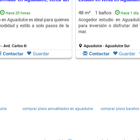
48 m²
1 baños
Hace 20 horas
Hace 1 día
o en Aguadulce es ideal para quienes
Acogedor estudio en Aguadulc
didad y estilo a solo pasos de la
para inversión o disfrutar del
mar.
- Avd. Carlos Iii
Aguadulce - Aguadulce Sur
Contactar
Guardar
Contactar
Guardar
ulce
comprar pisos amueblados en aguadulce
comprar pisos baratos 