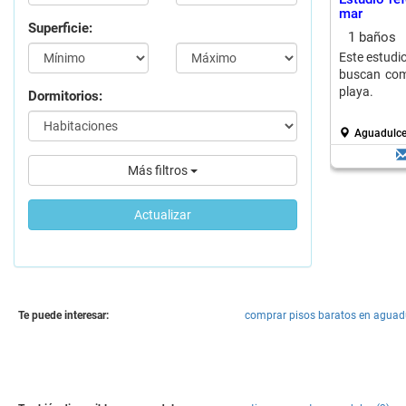
mar
Superficie:
1 baños
Este estudi
buscan como
playa.
Dormitorios:
Aguadulce 
Más filtros
Actualizar
Te puede interesar:
comprar pisos baratos en aguad