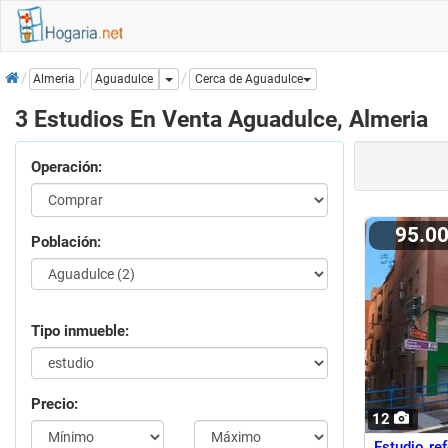
Inicio
Dropdown
Aguadulce
Almeria
Cerca de Aguadulce
3 Estudios En Venta Aguadulce, Almeria
Operación:
95.0
Población:
Tipo inmueble:
Precio:
12
Estudio re