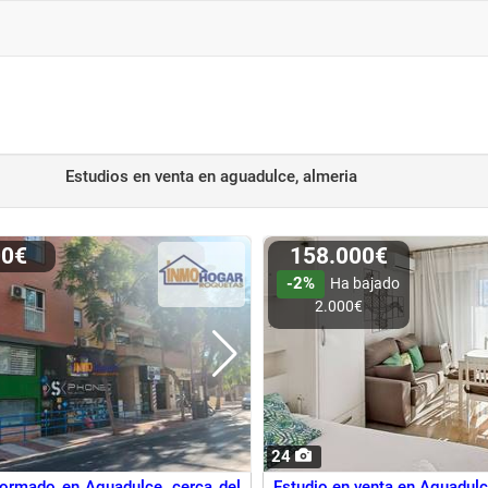
Estudios en venta
en aguadulce, almeria
00€
158.000€
-2%
Ha bajado
2.000€
24
formado en Aguadulce, cerca del
Estudio en venta en Aguadulc