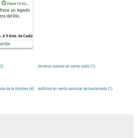
Hace 10 horas
frece un legado
ra del Río.
o.
A 9 Kms. de Cadiz
ardar
(3)
terrenos solares en venta cadiz (1)
ana de la frontera (4)
edificios en venta sanlucar de barrameda (1)