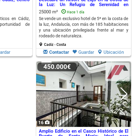
la Luz: Un Refugio de Serenidad en
Andalucía
25000 m²
Hace 1 día
ticos en Cádiz,
Se vende un exclusivo hotel de 5* en la costa de
portunidad de
la luz, Andalucía, con más de 185 habitaciones
y una ubicación privilegiada frente al mar y
rodeado de naturaleza.
Cadiz - Costa
ardar
Contactar
Guardar
Ubicación
450.000€
16
Amplio Edificio en el Casco Histórico de El