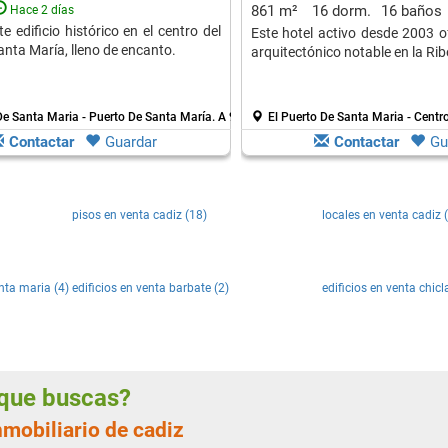
861 m²
16 dorm.
16 baños
Hace 2 días
e edificio histórico en el centro del
Este hotel activo desde 2003 o
anta María, lleno de encanto.
arquitectónico notable en la Ribe
De Santa Maria - Puerto De Santa María.
A 9 Kms. de Cadiz
El Puerto De Santa Maria - Centr
Contactar
Guardar
Contactar
Gu
pisos en venta cadiz (18)
locales en venta cadiz 
anta maria (4)
edificios en venta barbate (2)
edificios en venta chicl
a que buscas?
nmobiliario de cadiz