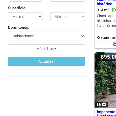
histórico
Superficie:
314 m²
Cinco apar
histórico d
inversión en
Dormitorios:
Cadiz - Ce
Más filtros
895.
Actualizar
16
Imponent