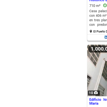
Histórico d
710 m²
Casa palaci
con 406 m² 
en tres pl
con predom
comercial.
El Puerto 
1.000
10
Edificio h
María