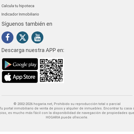
Calcula tu hipoteca
Indicador Inmobiliario
Síguenos también en
Descarga nuestra APP en:
© 2002-2026 hogaria.net, Prohibido su reproducción total o parcial
 alquiler de inmuebles. Encontrar tu casa o
piso, es mucho más fácil con la disponibilidad de navegación de propiedades qu
HOGARIA puede ofrecerle.