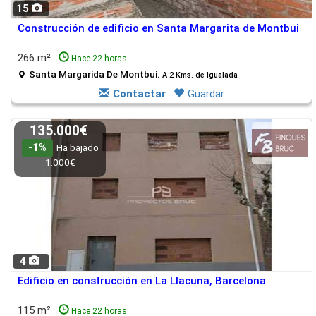
15
Construcción de edificio en Santa Margarita de Montbui
266 m²
Hace 22 horas
Santa Margarida De Montbui.
A 2 Kms. de Igualada
Contactar
Guardar
135.000€
-1%
Ha bajado
1.000€
4
Edificio en construcción en La Llacuna, Barcelona
115 m²
Hace 22 horas