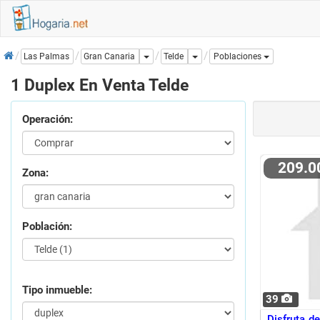
Inicio
Dropdown
Dropdown
Telde
Las Palmas
Gran Canaria
Poblaciones
1 Duplex En Venta Telde
Operación:
209.
Zona:
Población:
Tipo inmueble:
39
Disfruta d