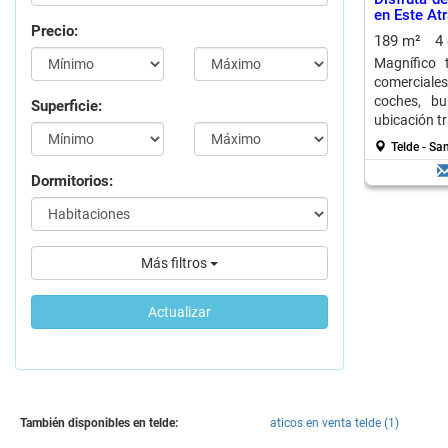
en Este Atr
Precio:
189 m²
4
Magnífico 
comerciale
coches, bu
Superficie:
ubicación t
Telde - Sa
Dormitorios:
Más filtros
Actualizar
También disponibles en telde:
aticos en venta telde (1)