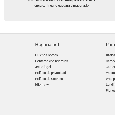
* Tus datos son exclusivamente para enviar este
mensaje, ninguno quedará almacenado.
Hogaria.net
Para
Quienes somos
Ofert
Contacta con nosotros
Captac
Aviso legal
Captac
Política de privacidad
Valora
Política de Cookies
Web pr
Idioma
Landin
Planes